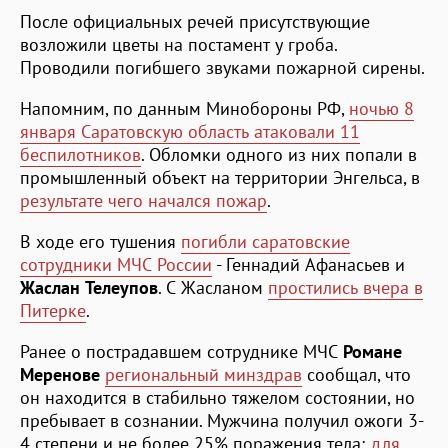
После официальных речей присутствующие
возложили цветы на постамент у гроба.
Проводили погибшего звуками пожарной сирены.
Напомним, по данным Минобороны РФ,
ночью 8
января Саратовскую область атаковали 11
беспилотников
. Обломки одного из них попали в
промышленный объект на территории Энгельса, в
результате чего начался пожар
.
В ходе его тушения
погибли саратовские
сотрудники МЧС России
- Геннадий Афанасьев и
Жаслан Телеупов
. С Жасланом
простились вчера в
Питерке
.
Ранее о пострадавшем сотруднике МЧС
Романе
Меренове
региональный минздрав
сообщал, что
он находится в стабильно тяжелом состоянии, но
пребывает в сознании. Мужчина получил ожоги 3-
4 степени и не более 25% поражения тела;
для