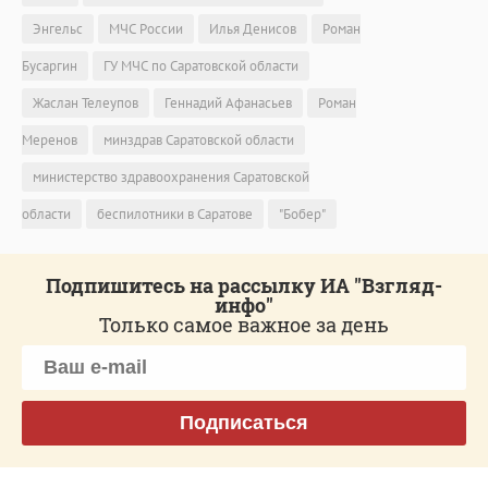
Энгельс
МЧС России
Илья Денисов
Роман
Бусаргин
ГУ МЧС по Саратовской области
Жаслан Телеупов
Геннадий Афанасьев
Роман
Меренов
минздрав Саратовской области
министерство здравоохранения Саратовской
области
беспилотники в Саратове
"Бобер"
Подпишитесь на рассылку ИА "Взгляд-
инфо"
Только самое важное за день
Подписаться