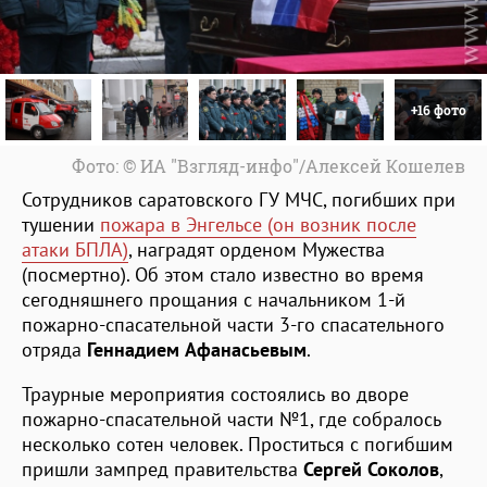
+16 фото
Фото: © ИА "Взгляд-инфо"/Алексей Кошелев
Сотрудников саратовского ГУ МЧС, погибших при
тушении
пожара в Энгельсе (он возник после
атаки БПЛА)
, наградят орденом Мужества
(посмертно). Об этом стало известно во время
сегодняшнего прощания с начальником 1-й
пожарно-спасательной части 3-го спасательного
отряда
Геннадием Афанасьевым
.
Траурные мероприятия состоялись во дворе
пожарно-спасательной части №1, где собралось
несколько сотен человек. Проститься с погибшим
пришли зампред правительства
Сергей Соколов
,