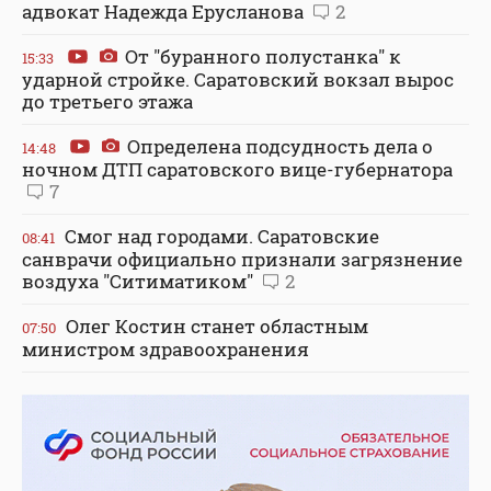
адвокат Надежда Ерусланова
2
От "буранного полустанка" к
15:33
ударной стройке. Саратовский вокзал вырос
до третьего этажа
Определена подсудность дела о
14:48
ночном ДТП саратовского вице-губернатора
7
Смог над городами. Саратовские
08:41
санврачи официально признали загрязнение
воздуха "Ситиматиком"
2
Олег Костин станет областным
07:50
министром здравоохранения