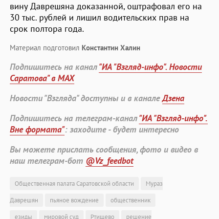
вину Даврешяна доказанной, оштрафовал его на
30 тыс. рублей и лишил водительских прав на
срок полтора года.
Материал подготовил
Константин Халин
Подпишитесь на канал
"ИА "Взгляд-инфо". Новости
Саратова" в MAX
Новости "Взгляда" доступны и в канале
Дзена
Подпишитесь на телеграм-канал
"ИА "Взгляд-инфо".
Вне формата"
: заходите - будет интересно
Вы можете прислать сообщения, фото и видео в
наш телеграм-бот
@Vz_feedbot
Общественная палата Саратовской области
Мураз
Даврешян
пьяное вождение
общественник
езиды
мировой суд
Ртищево
решение