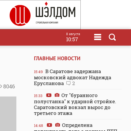
8 августа
10:57
ГЛАВНЫЕ НОВОСТИ
В Саратове задержана
15:49
московский адвокат Надежда
Ерусланова
2
8046
От "буранного
15:33
полустанка" к ударной стройке.
Саратовский вокзал вырос до
третьего этажа
Определена
14:48