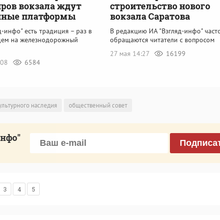
ров вокзала ждут
строительство нового
нные платформы
вокзала Саратова
д-инфо" есть традиция – раз в
В редакцию ИА "Взгляд-инфо" част
дем на железнодорожный
обращаются читатели с вопросом
27 мая 14:27
16199
:08
6584
ультурного наследия
общественный совет
инфо"
Подписа
3
4
5