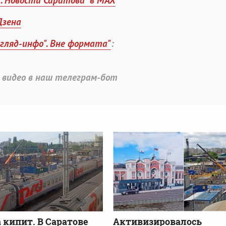
". Новости Саратова" в MAX
Дзена
згляд-инфо". Вне формата"
:
 видео в наш телеграм-бот
 кипит. В Саратове
Активизировалось