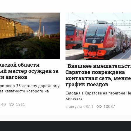
овской области
"Внешнее вмешательств
й мастер осужден за
Саратове повреждена
ми вагонов
контактная сеть, меня
график поездов
приговор 33-летнему дорожному
-за халатности которого на
Сегодня в Саратове на перегоне Н
Князевка
4:40
1531
2 августа 08:11
10087