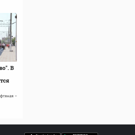
о". В
ется
ефтяная –