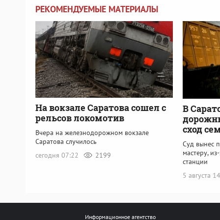
РЕКОМЕНДУЕМЫЕ МАТЕРИАЛЫ
На вокзале Саратова сошел с
В Сарат
рельсов локомотив
дорожны
сход се
Вчера на железнодорожном вокзале
Саратова случилось
Суд вынес 
мастеру, из
сегодня 07:22
2199
станции
5 августа 1
Информационное агентство