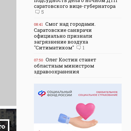
подсудность дела о ночном ДТП
саратовского вице-губернатора
5
Смог над городами.
08:41
Саратовские санврачи
официально признали
загрязнение воздуха
"Ситиматиком"
1
Олег Костин станет
07:50
областным министром
здравоохранения
то