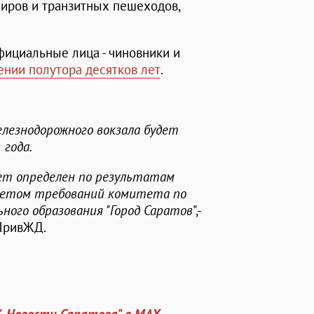
иров и транзитных пешеходов,
фициальные лица - чиновники и
ении полутора десятков лет
.
лезнодорожного вокзала будет
 года.
дет определен по результатам
четом требований комитета по
ого образования "Город Саратов
",-
 ПривЖД.