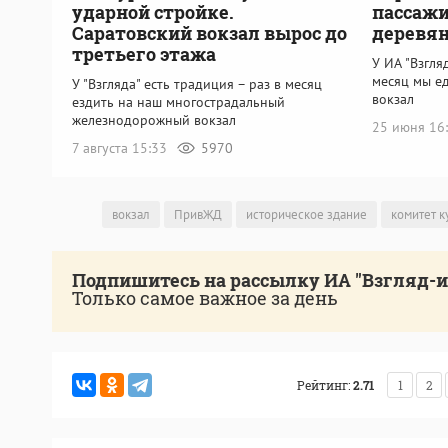
ударной стройке.
пассажи
Саратовский вокзал вырос до
деревя
третьего этажа
У ИА "Взгля
месяц мы е
У "Взгляда" есть традиция – раз в месяц
вокзал
ездить на наш многострадальный
железнодорожный вокзал
25 июня 16
7 августа 15:33
5970
вокзал
ПривЖД
историческое здание
комитет к
Подпишитесь на рассылку ИА "Взгляд-
Только самое важное за день
Рейтинг:
2.71
1
2