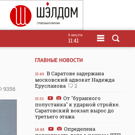
8 августа
11:41
ГЛАВНЫЕ НОВОСТИ
В Саратове задержана
15:49
московский адвокат Надежда
Ерусланова
2
9356
От "буранного
15:33
полустанка" к ударной стройке.
Саратовский вокзал вырос до
третьего этажа
Определена
14:48