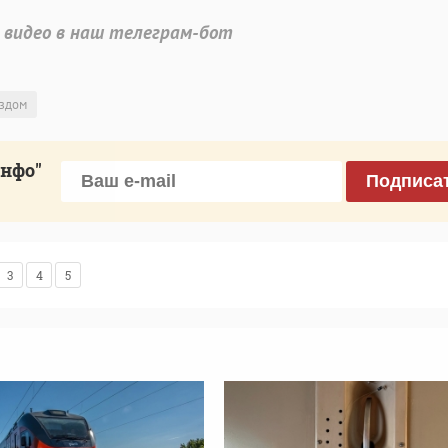
 видео в наш телеграм-бот
ездом
инфо"
Подписа
3
4
5