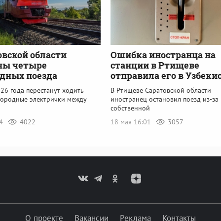
овской области
Ошибка иностранца на
ны четыре
станции в Ртищеве
дных поезда
отправила его в Узбеки
26 года перестанут ходить
В Ртищеве Саратовской области
городные электрички между
иностранец остановил поезд из-за
собственной
14
4022
18 мая 16:01
3057
О проекте
Вакансии
Реклама
Контакты