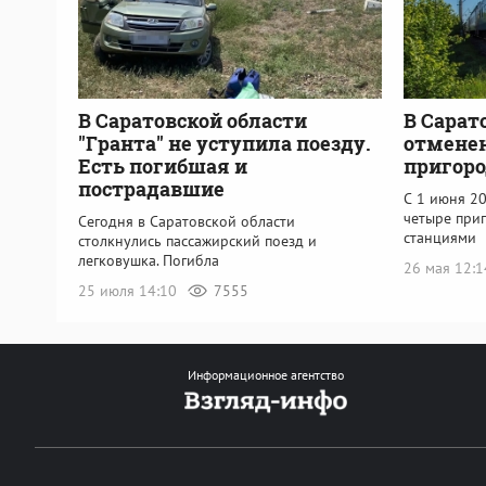
В Саратовской области
В Сарат
"Гранта" не уступила поезду.
отмене
Есть погибшая и
пригоро
пострадавшие
С 1 июня 20
четыре при
Сегодня в Саратовской области
станциями
столкнулись пассажирский поезд и
легковушка. Погибла
26 мая 12:
25 июля 14:10
7555
Информационное агентство