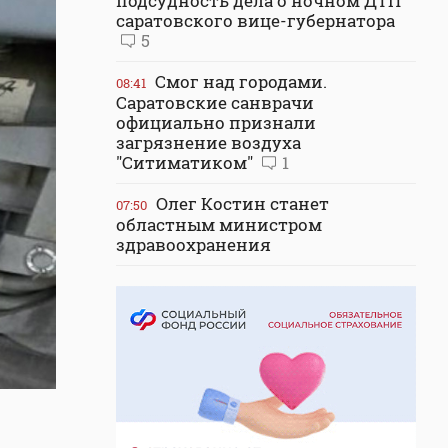
подсудность дела о ночном ДТП
саратовского вице-губернатора
5
Смог над городами.
08:41
Саратовские санврачи
официально признали
загрязнение воздуха
"Ситиматиком"
1
Олег Костин станет
07:50
областным министром
здравоохранения