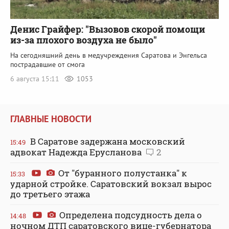
Денис Грайфер: "Вызовов скорой помощи
из-за плохого воздуха не было"
На сегодняшний день в медучреждения Саратова и Энгельса
пострадавшие от смога
6 августа 15:11
1053
ГЛАВНЫЕ НОВОСТИ
В Саратове задержана московский
15:49
адвокат Надежда Ерусланова
2
От "буранного полустанка" к
15:33
ударной стройке. Саратовский вокзал вырос
до третьего этажа
Определена подсудность дела о
14:48
ночном ДТП саратовского вице-губернатора