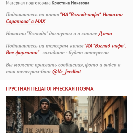
Материал подготовила
Кристина Некезова
Подпишитесь на канал
"ИА "Взгляд-инфо". Новости
Саратова" в MAX
Новости "Взгляда" доступны и в канале
Дзена
Подпишитесь на телеграм-канал
"ИА "Взгляд-инфо".
Вне формата"
: заходите - будет интересно
Вы можете прислать сообщения, фото и видео в
наш телеграм-бот
@Vz_feedbot
ГРУСТНАЯ ПЕДАГОГИЧЕСКАЯ ПОЭМА