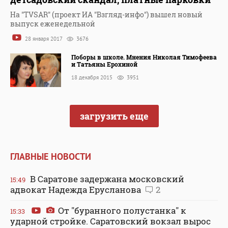
На "TVSAR" (проект ИА "Взгляд-инфо") вышел новый
выпуск еженедельной
28 января 2017
3676
Поборы в школе. Мнения Николая Тимофеева
и Татьяны Ерохиной
18 декабря 2015
3951
загрузить еще
ГЛАВНЫЕ НОВОСТИ
В Саратове задержана московский
15:49
адвокат Надежда Ерусланова
2
От "буранного полустанка" к
15:33
ударной стройке. Саратовский вокзал вырос