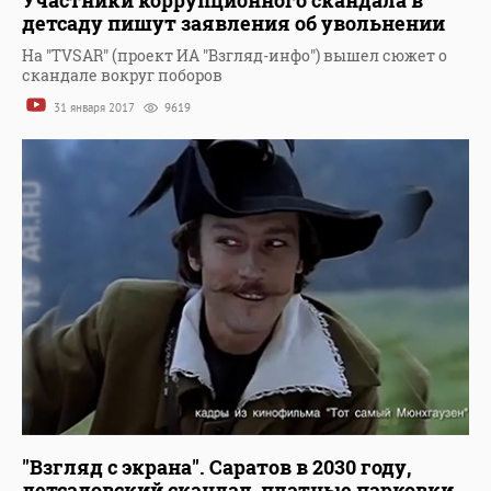
Участники коррупционного скандала в
детсаду пишут заявления об увольнении
На "TVSAR" (проект ИА "Взгляд-инфо") вышел сюжет о
скандале вокруг поборов
31 января 2017
9619
"Взгляд с экрана". Саратов в 2030 году,
детсадовский скандал, платные парковки