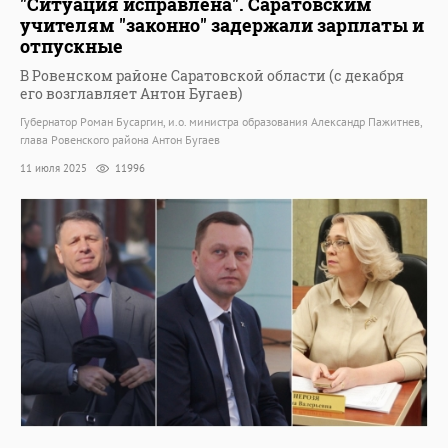
"Ситуация исправлена". Саратовским
учителям "законно" задержали зарплаты и
отпускные
В Ровенском районе Саратовской области (с декабря
его возглавляет Антон Бугаев)
Губернатор Роман Бусаргин, и.о. министра образования Александр Пажитнев,
глава Ровенского района Антон Бугаев
11 июля 2025
11996