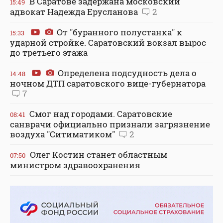
В Саратове задержана московский
15:49
адвокат Надежда Ерусланова
2
От "буранного полустанка" к
15:33
ударной стройке. Саратовский вокзал вырос
до третьего этажа
Определена подсудность дела о
14:48
ночном ДТП саратовского вице-губернатора
7
Смог над городами. Саратовские
08:41
санврачи официально признали загрязнение
воздуха "Ситиматиком"
2
Олег Костин станет областным
07:50
министром здравоохранения