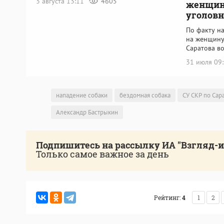
3 августа 13:11
4605
женщин
уголовн
По факту н
на женщину
Саратова в
31 июля 09
нападение собаки
бездомная собака
СУ СКР по Сар
Александр Бастрыкин
Подпишитесь на рассылку ИА "Взгляд-
Только самое важное за день
Рейтинг:
4
1
2