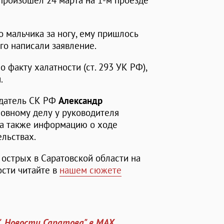
произошел 24 марта на 1-м проезде
 мальчика за ногу, ему пришлось
го написали заявление.
 факту халатности (ст. 293 УК РФ),
.
едатель СК РФ
Александр
ловному делу у руководителя
, а также информацию о ходе
льствах.
 острых в Саратовской области на
ости читайте в
нашем сюжете
". Новости Саратова" в MAX