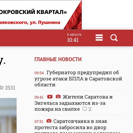
6 августа
10:41
у.
ГЛАВНЫЕ НОВОСТИ
Губернатор предупредил об
09:54
угрозе атаки БПЛА в Саратовской
области
1531
Жители Саратова и
09:41
Энгельса задыхаются из-за
пожара на свалке
2
Саратовчанка в знак
07:51
протеста забросила во двор