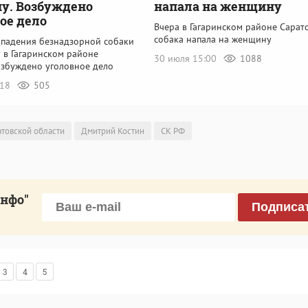
у. Возбуждено
напала на женщину
ое дело
Вчера в Гагаринском районе Сарат
собака напала на женщину
ападения безнадзорной собаки
 в Гагаринском районе
30 июля 15:00
1088
озбуждено уголовное дело
:18
505
атовской области
Дмитрий Костин
СК РФ
инфо"
Подписа
3
4
5