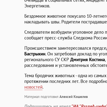
очевидцы в социальных сетях, инцидент 
Энергетиков.
Бездомное животное покусало 10-летнего
накладывать швы. Родители пострадавше
Следователи возбудили уголовное дело по
сообщает пресс-служба Следкома России
Происшествием заинтересовался предс
Бастрыкин
. Он затребовал доклад по уго
регионального СУ СКР
Дмитрия Костина
расследования и установленных обстояте
Тема бродячих животных - одна из самых
протяжении последних лет. Все подробн
новостей
.
Материал подготовил
Алексей Кошелев
Подпишитесь на канал
"ИА "Взгляд-инфо