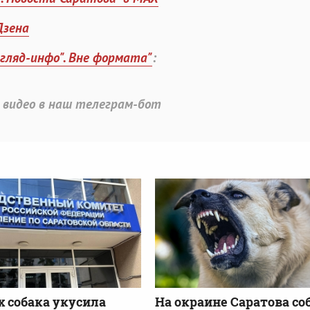
Дзена
згляд-инфо". Вне формата"
:
 видео в наш телеграм-бот
х собака укусила
На окраине Саратова со