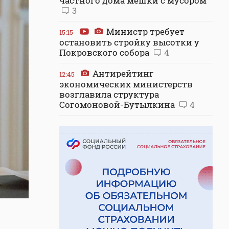
частного дома мешки с мусором
3
Министр требует
15:15
остановить стройку высотки у
Покровского собора
4
Антирейтинг
12:45
экономических министерств
возглавила структура
Согомоновой-Бутылкина
4