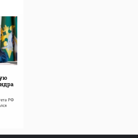
ную
андра
тета РФ
ался