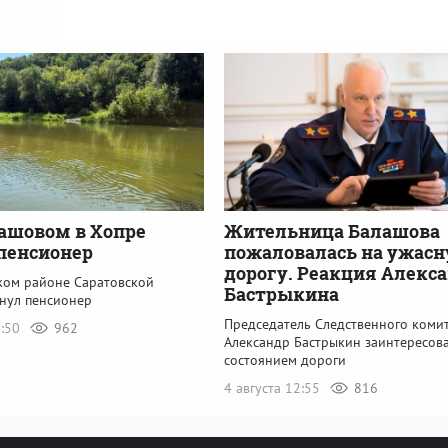
ашовом в Хопре
Жительница Балашова
пенсионер
пожаловалась на ужас
дорогу. Реакция Алекс
ком районе Саратовской
Бастрыкина
онул пенсионер
Председатель Следственного коми
4:50
962
Александр Бастрыкин заинтересов
состоянием дороги
4 августа 12:55
816