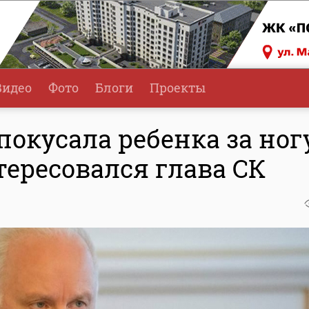
Видео
Фото
Блоги
Проекты
покусала ребенка за ног
ересовался глава СК