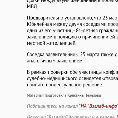
драки между двумя женщинами в поселке
МВД.
Предварительно установлено, что 23 мар
Юбилейная между двумя соседками прои
одна из его участниц - 81-летняя граждан
заявлением в полицию о причинении ей
местной жительницей.
Соседка заявительницы 25 марта также о
аналогичным заявлением.
В рамках проверки обе участницы конфл
судебно-медицинского освидетельствован
принято процессуальное решение.
Материал подготовила
Кристина Некезова
Подпишитесь на канал
"ИА "Взгляд-инфо
Новости "Взгляда" доступны и в канале