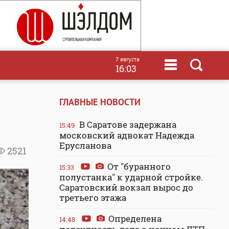
7 августа
16:03
ГЛАВНЫЕ НОВОСТИ
В Саратове задержана
15:49
московский адвокат Надежда
Ерусланова
2521
От "буранного
15:33
полустанка" к ударной стройке.
Саратовский вокзал вырос до
третьего этажа
Определена
14:48