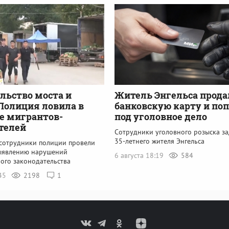
льство моста и
Житель Энгельса прода
Полиция ловила в
банковскую карту и по
е мигрантов-
под уголовное дело
телей
Сотрудники уголовного розыска з
35-летнего жителя Энгельса
 сотрудники полиции провели
ыявлению нарушений
6 августа 18:19
584
ого законодательства
:45
2198
1