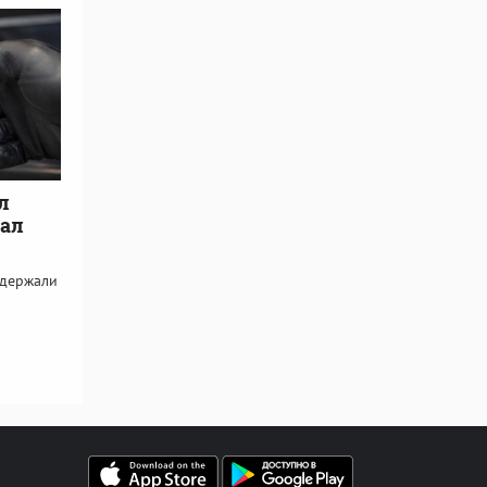
л
пал
адержали