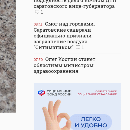
подсудность дела о ночном ДТП
саратовского вице-губернатора
1
Смог над городами.
08:41
Саратовские санврачи
официально признали
загрязнение воздуха
"Ситиматиком"
1
Олег Костин станет
07:50
областным министром
здравоохранения