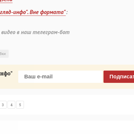
згляд-инфо". Вне формата"
:
 видео в наш телеграм-бот
бки
инфо"
Подписа
3
4
5