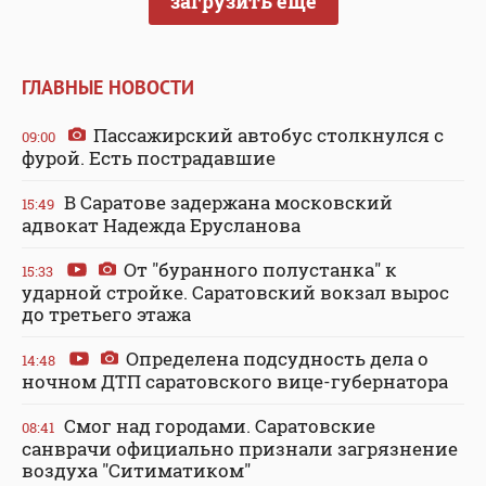
загрузить еще
ГЛАВНЫЕ НОВОСТИ
Пассажирский автобус столкнулся с
09:00
фурой. Есть пострадавшие
В Саратове задержана московский
15:49
адвокат Надежда Ерусланова
От "буранного полустанка" к
15:33
ударной стройке. Саратовский вокзал вырос
до третьего этажа
Определена подсудность дела о
14:48
ночном ДТП саратовского вице-губернатора
Смог над городами. Саратовские
08:41
санврачи официально признали загрязнение
воздуха "Ситиматиком"