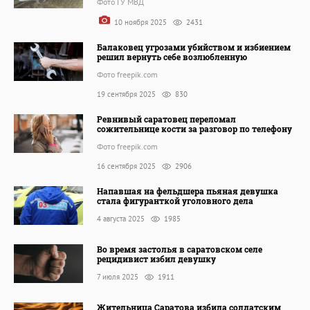
Фото ГУ МВД
10 ноября 2025
2431
Балаковец угрозами убийством и избиением
решил вернуть себе возлюбленную
Фото freepik.com
19 сентября 2025
830
Ревнивый саратовец переломал
сожительнице кости за разговор по телефону
Фото freepik.com
16 сентября 2025
2906
Напавшая на фельдшера пьяная девушка
стала фигуранткой уголовного дела
4 августа 2025
1985
Во время застолья в саратовском селе
рецидивист избил девушку
7 июля 2025
1911
Жительница Саратова избила солдатским