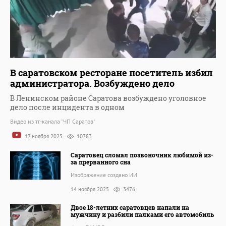
В саратовском ресторане посетитель избил
администратора. Возбуждено дело
В Ленинском районе Саратова возбуждено уголовное
дело после инцидента в одном
Видео из тг-канала "ЧП Саратов"
17 ноября 2025
10783
Саратовец сломал позвоночник любимой из-
за прерванного сна
Изображение создано ИИ
14 ноября 2025
3476
Двое 18-летних саратовцев напали на
мужчину и разбили палками его автомобиль