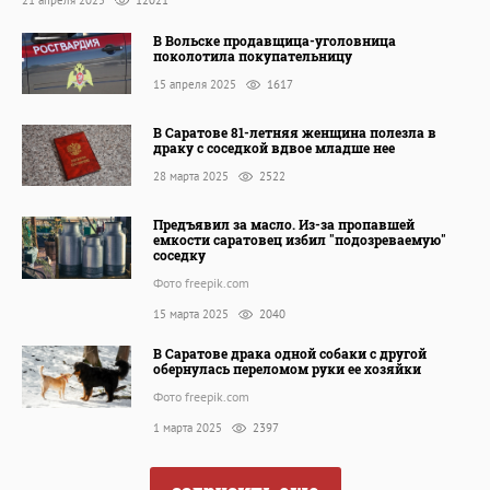
21 апреля 2025
12021
В Вольске продавщица-уголовница
поколотила покупательницу
15 апреля 2025
1617
В Саратове 81-летняя женщина полезла в
драку с соседкой вдвое младше нее
28 марта 2025
2522
Предъявил за масло. Из-за пропавшей
емкости саратовец избил "подозреваемую"
соседку
Фото freepik.com
15 марта 2025
2040
В Саратове драка одной собаки с другой
обернулась переломом руки ее хозяйки
Фото freepik.com
1 марта 2025
2397