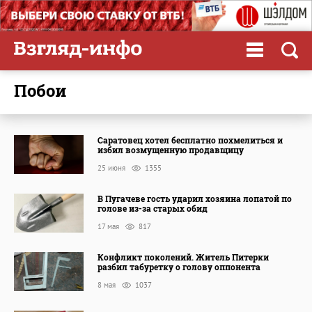
побои
Саратовец хотел бесплатно похмелиться и
избил возмущенную продавщицу
25 июня
1355
В Пугачеве гость ударил хозяина лопатой по
голове из-за старых обид
17 мая
817
Конфликт поколений. Житель Питерки
разбил табуретку о голову оппонента
8 мая
1037