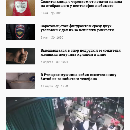
Сожительница с черенком от лопаты напала
на отобравшего у нее телефон любимого
5 мая
805
Саратовец стал фигурантом сразу двух
уголовных дел из-за вспышки ревности
3 мая
1650
Вмешавшаяся в спор подруги и ее сожителя
женщина получила кулаком в лицо
3 апреля
1094
В Ртищеве мужчина избил сожительницу
битой из-за забытого телефона
11 марта
1250