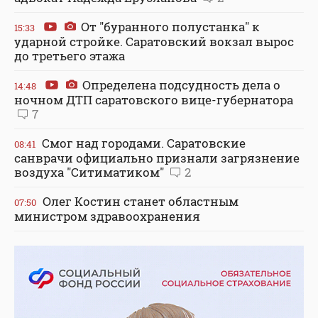
От "буранного полустанка" к
15:33
ударной стройке. Саратовский вокзал вырос
до третьего этажа
Определена подсудность дела о
14:48
ночном ДТП саратовского вице-губернатора
7
Смог над городами. Саратовские
08:41
санврачи официально признали загрязнение
воздуха "Ситиматиком"
2
Олег Костин станет областным
07:50
министром здравоохранения