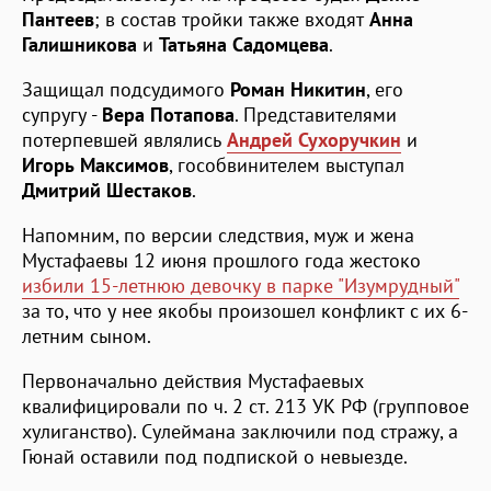
Пантеев
; в состав тройки также входят
Анна
Галишникова
и
Татьяна Садомцева
.
Защищал подсудимого
Роман Никитин
, его
супругу -
Вера Потапова
. Представителями
потерпевшей являлись
Андрей Сухоручкин
и
Игорь Максимов
, гособвинителем выступал
Дмитрий
Шестаков
.
Напомним, по версии следствия, муж и жена
Мустафаевы 12 июня прошлого года жестоко
избили 15-летнюю девочку в парке "Изумрудный"
за то, что у нее якобы произошел конфликт с их 6-
летним сыном.
Первоначально действия Мустафаевых
квалифицировали по ч. 2 ст. 213 УК РФ (групповое
хулиганство). Сулеймана заключили под стражу, а
Гюнай оставили под подпиской о невыезде.