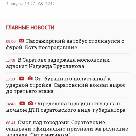
4 августа 14:27
2242
ГЛАВНЫЕ НОВОСТИ
Пассажирский автобус столкнулся с
09:00
фурой. Есть пострадавшие
В Саратове задержана московский
15:49
адвокат Надежда Ерусланова
От "буранного полустанка" к
15:33
ударной стройке. Саратовский вокзал вырос
до третьего этажа
Определена подсудность дела о
14:48
ночном ДТП саратовского вице-губернатора
Смог над городами. Саратовские
08:41
санврачи официально признали загрязнение
воздуха "Ситиматиком"