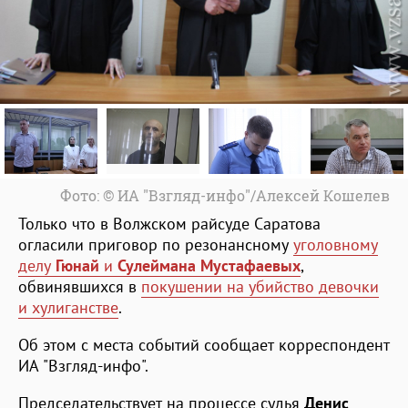
Фото: © ИА "Взгляд-инфо"/Алексей Кошелев
Только что в Волжском райсуде Саратова
огласили приговор по резонансному
уголовному
делу
Гюнай
и
Сулеймана Мустафаевых
,
обвинявшихся в
покушении на убийство девочки
и хулиганстве
.
Об этом с места событий сообщает корреспондент
ИА "Взгляд-инфо".
Председательствует на процессе судья
Денис