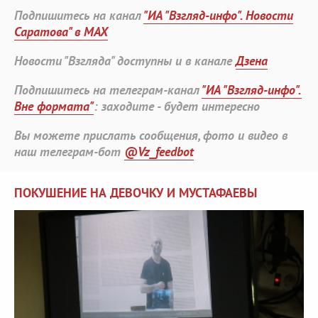
Подпишитесь на канал
"ИА "Взгляд-инфо". Новости
Саратова" в MAX
Новости "Взгляда" доступны и в канале
Дзена
Подпишитесь на телеграм-канал
"ИА "Взгляд-инфо".
Вне формата"
: заходите - будет интересно
Вы можете прислать сообщения, фото и видео в
наш телеграм-бот
@Vz_feedbot
ПОКУШЕНИЕ НА ДЕВОЧКУ И МУСТАФАЕВЫ