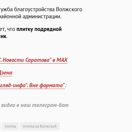
лужба благоустройства Волжского
 районной администрации.
ет, что
плитку подрядной
чик
.
". Новости Саратова" в MAX
Дзена
згляд-инфо". Вне формата"
:
 видео в наш телеграм-бот
плитка
плитка на Волжской