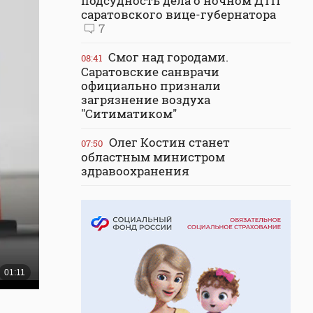
подсудность дела о ночном ДТП
саратовского вице-губернатора
7
Смог над городами.
08:41
Саратовские санврачи
официально признали
загрязнение воздуха
"Ситиматиком"
Олег Костин станет
07:50
областным министром
здравоохранения