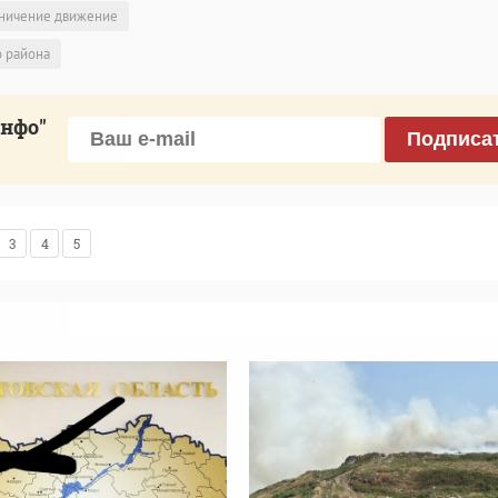
ничение движение
 района
инфо"
Подписа
3
4
5