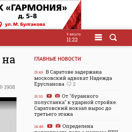
9 августа
11:22
 на
ГЛАВНЫЕ НОВОСТИ
В Саратове задержана
15:49
московский адвокат Надежда
Ерусланова
2
1908
От "буранного
15:33
полустанка" к ударной стройке.
Саратовский вокзал вырос до
третьего этажа
Определена
14:48