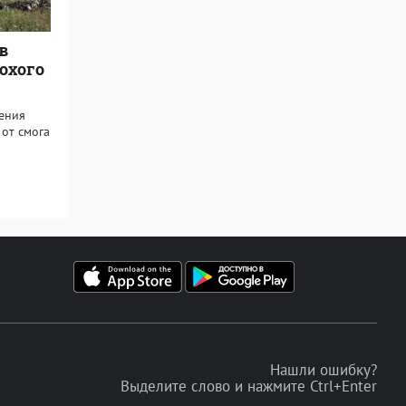
в
охого
ения
 от смога
Нашли ошибку?
Выделите слово и нажмите Ctrl+Enter