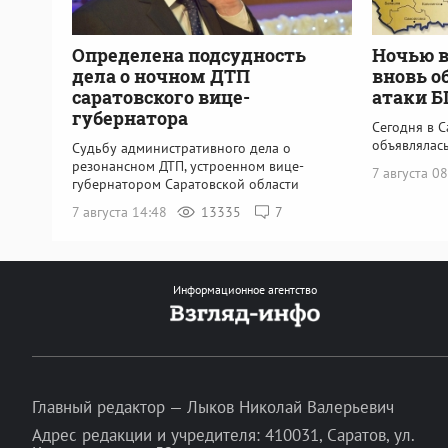
Определена подсудность
Ночью в
дела о ночном ДТП
вновь о
саратовского вице-
атаки 
губернатора
Сегодня в С
объявлялась
Судьбу административного дела о
резонансном ДТП, устроенном вице-
7 августа 0
губернатором Саратовской области
7 августа 14:48
13335
7
Информационное агентство
Главный редактор — Лыков Николай Валерьевич
Адрес редакции и учредителя: 410031, Саратов, ул.