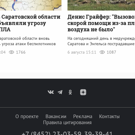
 Саратовской области
Денис Грайфер: "Вызово
бъявляли угрозу
скорой помощи из-за пл
БПЛА
воздуха не было"
аратовской области вновь
На сегодняшний день в медучрежд
 угроза атаки беспилотников
Саратова и Энгельса пострадавшие
8:04
1766
6 августа 15:11
1087
О проекте
Вакансии
Реклама
Контакты
Правила цитирования
+7 (8452) 23-03-59
,
39-39-41