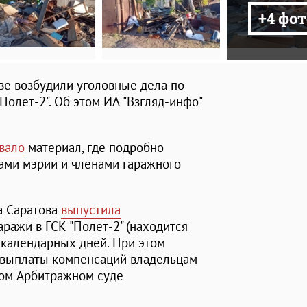
+4 фот
ве возбудили уголовные дела по
Полет-2". Об этом ИА "Взгляд-инфо"
вало
материал, где подробно
ами мэрии и членами гаражного
а Саратова
выпустила
ражи в ГСК "Полет-2" (находится
7 календарных дней. При этом
 выплаты компенсаций владельцам
ом Арбитражном суде