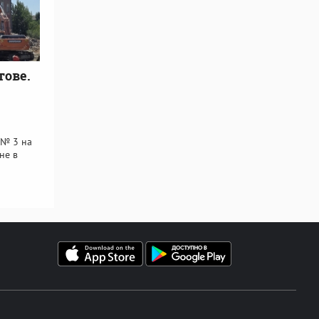
тове.
 № 3 на
не в