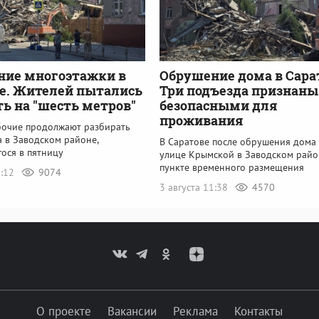
ние многоэтажки в
Обрушение дома в Сара
е. Жителей пытались
Три подъезда признаны
ь на "шесть метров"
безопасными для
проживания
бочие продолжают разбирать
 в Заводском районе,
В Саратове после обрушения дома
ося в пятницу
улице Крымской в Заводском райо
пункте временного размещения
6:12
9074
3 августа 11:38
4570
О проекте
Вакансии
Реклама
Контакты