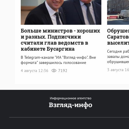
Больше министров - хороших
Обруше
и разных. Подписчики
Саратов
считали глав ведомств в
выселит
кабинете Бусаргина
Сегодня ра
завалы дома
В Telegram-канале "ИА "Взгляд-инфо". Вне
обрушившег
формата" завершилось голосование
3 августа 1
4 августа 12:36
7192
Информационное агентство