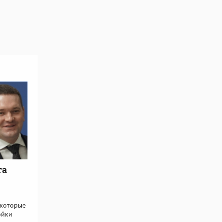
та
 которые
ойки