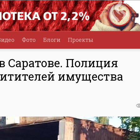
Видео
Фото
Блоги
Проекты
в Саратове. Полиция
охитителей имущества