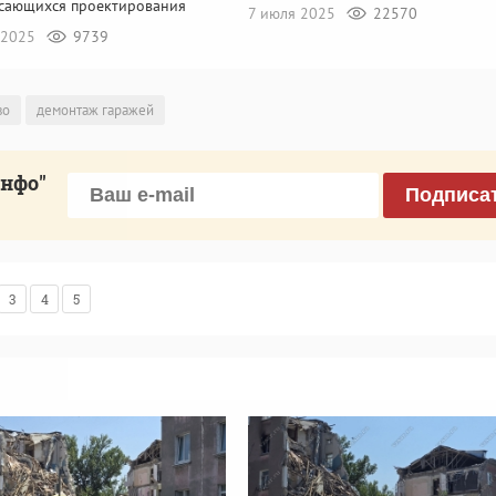
касающихся проектирования
7 июля 2025
22570
 2025
9739
во
демонтаж гаражей
инфо"
Подписа
3
4
5