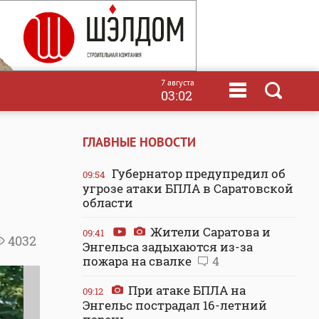
7 августа
03:02
ГЛАВНЫЕ НОВОСТИ
Губернатор предупредил об
09:54
угрозе атаки БПЛА в Саратовской
области
Жители Саратова и
09:41
4032
Энгельса задыхаются из-за
пожара на свалке
4
При атаке БПЛА на
09:12
Энгельс пострадал 16-летний