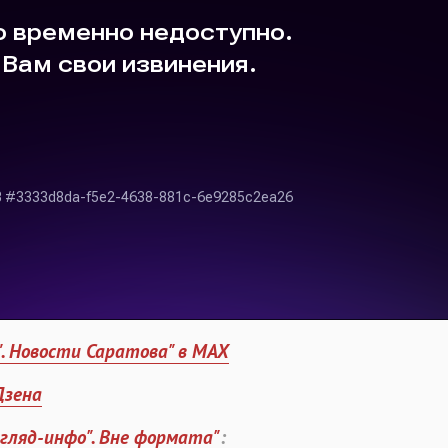
". Новости Саратова" в MAX
Дзена
згляд-инфо". Вне формата"
: