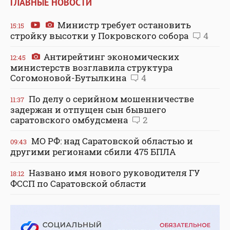
ГЛАВНЫЕ НОВОСТИ
Министр требует остановить
15:15
стройку высотки у Покровского собора
4
Антирейтинг экономических
12:45
министерств возглавила структура
Согомоновой-Бутылкина
4
По делу о серийном мошенничестве
11:37
задержан и отпущен сын бывшего
саратовского омбудсмена
2
МО РФ: над Саратовской областью и
09:43
другими регионами сбили 475 БПЛА
Названо имя нового руководителя ГУ
18:12
ФССП по Саратовской области