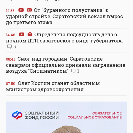
От "буранного полустанка" к
15:33
ударной стройке. Саратовский вокзал вырос
до третьего этажа
Определена подсудность дела о
14:48
ночном ДТП саратовского вице-губернатора
5
Смог над городами. Саратовские
08:41
санврачи официально признали загрязнение
воздуха "Ситиматиком"
1
Олег Костин станет областным
07:50
министром здравоохранения