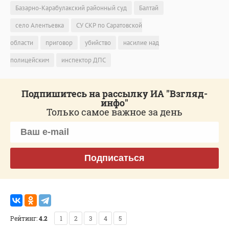
Базарно-Карабулакский районный суд
Балтай
село Алентьевка
СУ СКР по Саратовской
области
приговор
убийство
насилие над
полицейским
инспектор ДПС
Подпишитесь на рассылку ИА "Взгляд-
инфо"
Только самое важное за день
Подписаться
Рейтинг:
4.2
1
2
3
4
5