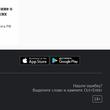
ние о
ких
тета РФ
Нашли ошибку?
Выделите слово и нажмите Ctrl+Enter
18+