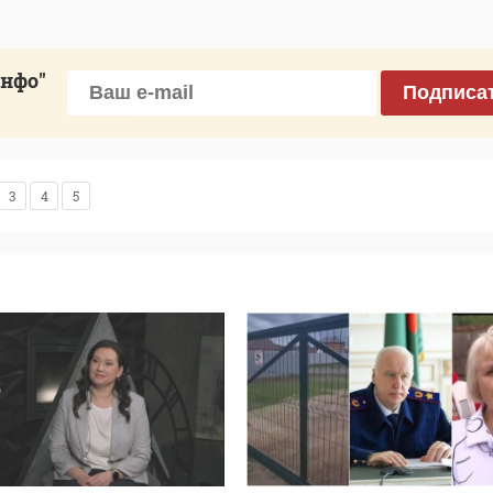
инфо"
Подписа
3
4
5