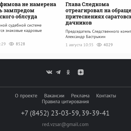
фимова не намерена
Глава Следкома
ь зампредом
отреагировал на обраще
ского облсуда
притеснениях саратовс
дачников
ьной судебной системе
ся знаковые кадровые
Председатель Следственного коми
Александр Бастрыкин
5:29
8528
1 августа 10:35
4029
О проекте
Вакансии
Реклама
Контакты
Правила цитирования
+7 (8452) 23-03-59
,
39-39-41
red.vzsar@gmail.com