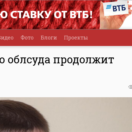
Видео
Фото
Блоги
Проекты
го облсуда продолжит