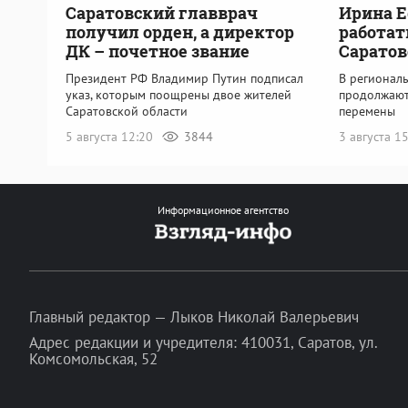
Саратовский главврач
Ирина Е
получил орден, а директор
работат
ДК – почетное звание
Саратов
Президент РФ Владимир Путин подписал
В регионал
указ, которым поощрены двое жителей
продолжают
Саратовской области
перемены
5 августа 12:20
3844
3 августа 1
Информационное агентство
Главный редактор — Лыков Николай Валерьевич
Адрес редакции и учредителя: 410031, Саратов, ул.
Комсомольская, 52