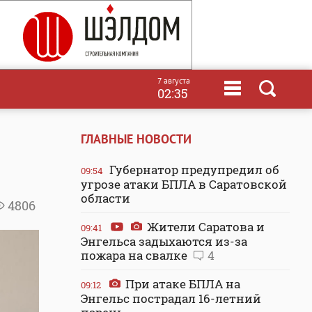
7 августа
02:35
ГЛАВНЫЕ НОВОСТИ
Губернатор предупредил об
09:54
угрозе атаки БПЛА в Саратовской
области
4806
Жители Саратова и
09:41
Энгельса задыхаются из-за
пожара на свалке
4
При атаке БПЛА на
09:12
Энгельс пострадал 16-летний