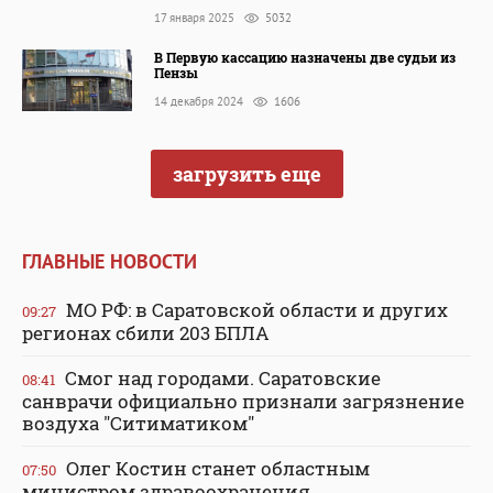
17 января 2025
5032
В Первую кассацию назначены две судьи из
Пензы
14 декабря 2024
1606
загрузить еще
ГЛАВНЫЕ НОВОСТИ
МО РФ: в Саратовской области и других
09:27
регионах сбили 203 БПЛА
Смог над городами. Саратовские
08:41
санврачи официально признали загрязнение
воздуха "Ситиматиком"
Олег Костин станет областным
07:50
министром здравоохранения