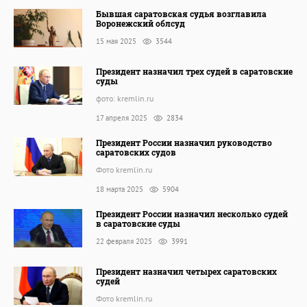
Бывшая саратовская судья возглавила
Воронежский облсуд
15 мая 2025
3544
Президент назначил трех судей в саратовские
суды
фото: kremlin.ru
17 апреля 2025
2834
Президент России назначил руководство
саратовских судов
Фото kremlin.ru
18 марта 2025
5904
Президент России назначил несколько судей
в саратовские суды
22 февраля 2025
3991
Президент назначил четырех саратовских
судей
Фото kremlin.ru