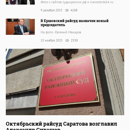
Фото с сайтов судьироссии.рф и ivavestnik64.ru
9 декабря 2025
4108
В Ершовский райсуд назначен новый
председатель
На фото - Евгений Макаров
15 ноября 2025
2530
Октябрьский райсуд Саратова возглавил
Александр Сивашов