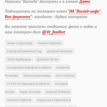
Новости "Взгляда" доступны и в канале
Дзена
Подпишитесь на телеграм-канал
"ИА "Взгляд-инфо".
Вне формата"
: заходите - будет интересно
Вы можете прислать сообщения, фото и видео в
наш телеграм-бот
@Vz_feedbot
Антон Скороходов
Никита Мищенко
Кировский районный суд
Дмитрий Кочетков
Тамаз Барбакадзе
Дмитрий Лыгин
прокуратура Кировского района
Анжелика
Романова
Татьяна Кузьминова
Олег Пичугин
СУ СКР по Саратовской области
Геннадий
Силаев
Борис Лихачев
Алексей Рыбаков
Алексей Горбатов
коррупция в Саратовской