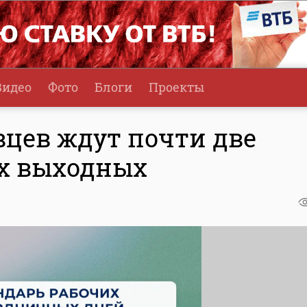
Видео
Фото
Блоги
Проекты
овцев ждут почти две
х выходных