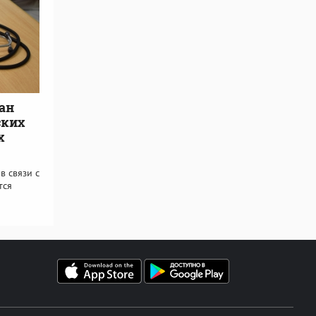
ан
ских
х
в связи с
тся