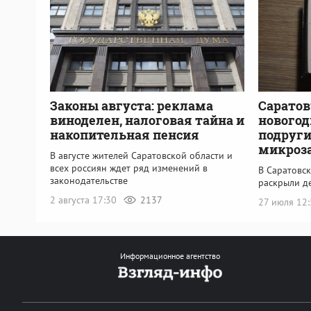
Законы августа: реклама
Саратов
виноделен, налоговая тайна и
новогод
накопительная пенсия
подруги
микроз
В августе жителей Саратовской области и
всех россиян ждет ряд изменений в
В Саратовс
законодательстве
раскрыли д
2 августа 17:30
2137
27 июля 12
Информационное агентство