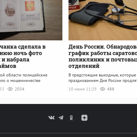
чанка сделала в
День России. Обнародов
нюю ночь фото
график работы саратов
 и набрала
поликлиник и почтовы
аймов
отделений
кой области полицейские
В предстоящие выходные, которые 
ело о мошенничестве
празднованием Дня России продля
:53
2034
10 июня 11:29
488