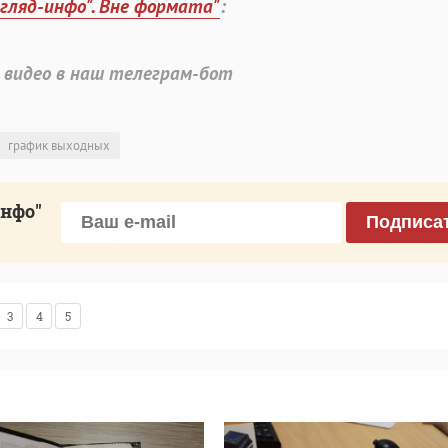
згляд-инфо". Вне формата"
:
 видео в наш телеграм-бот
график выходных
инфо"
Подписа
3
4
5