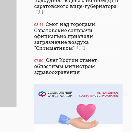
подсудность дела о ночном ДТП
саратовского вице-губернатора
1
Смог над городами.
08:41
Саратовские санврачи
официально признали
загрязнение воздуха
"Ситиматиком"
1
Олег Костин станет
07:50
областным министром
здравоохранения