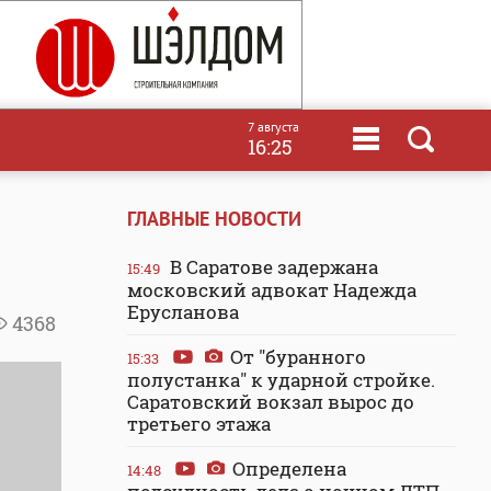
7 августа
16:25
ГЛАВНЫЕ НОВОСТИ
В Саратове задержана
15:49
московский адвокат Надежда
Ерусланова
4368
От "буранного
15:33
полустанка" к ударной стройке.
Саратовский вокзал вырос до
третьего этажа
Определена
14:48