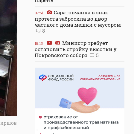
парень
Саратовчанка в знак
07:51
протеста забросила во двор
частного дома мешки с мусором
8
Министр требует
15:15
остановить стройку высотки у
Покровского собора
5
Ширшов