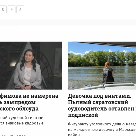
3
4
5
фимова не намерена
Девочка под винтами.
ь зампредом
Пьяный саратовский
ского облсуда
судоводитель оставлен
подпиской
ьной судебной системе
ся знаковые кадровые
Фигуранту уголовного дела о наез
на малолетнюю девочку в Марксов
район