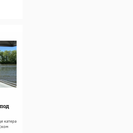
 под
де катера
ском