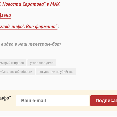
". Новости Саратова" в MAX
Дзена
згляд-инфо". Вне формата"
:
 видео в наш телеграм-бот
митрий Ширшов
уголовное дело
 Саратовской области
покушение на убийство
инфо"
Подписа