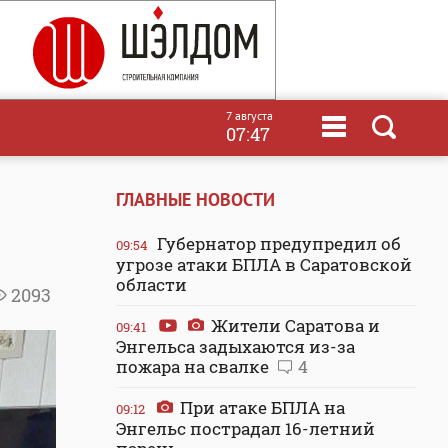
7 августа
07:47
ГЛАВНЫЕ НОВОСТИ
Губернатор предупредил об
09:54
угрозе атаки БПЛА в Саратовской
области
2093
Жители Саратова и
09:41
Энгельса задыхаются из-за
пожара на свалке
4
При атаке БПЛА на
09:12
Энгельс пострадал 16-летний