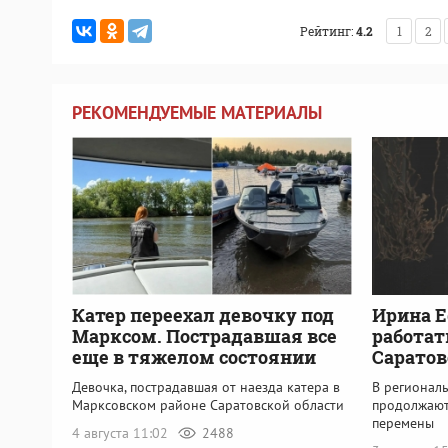
Рейтинг:
4.2
1
2
РЕКОМЕНДУЕМЫЕ МАТЕРИАЛЫ
Катер переехал девочку под
Ирина Е
Марксом. Пострадавшая все
работат
еще в тяжелом состоянии
Саратов
Девочка, пострадавшая от наезда катера в
В регионал
Марксовском районе Саратовской области
продолжают
перемены
4 августа 11:02
2488