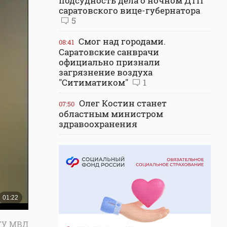
подсудность дела о ночном ДТП
саратовского вице-губернатора
5
Смог над городами.
08:41
Саратовские санврачи
официально признали
загрязнение воздуха
"Ситиматиком"
1
Олег Костин станет
07:50
областным министром
здравоохранения
ГУ МВД