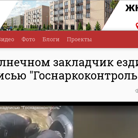
Видео
Фото
Блоги
Проекты
лнечном закладчик езд
исью "Госнаркоконтроль