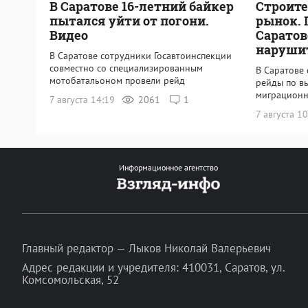
В Саратове 16-летний байкер
Строите
пытался уйти от погони.
рынок. 
Видео
Саратов
наруши
В Саратове сотрудники Госавтоинспекции
совместно со специализированным
В Саратове
мотобатальоном провели рейд
рейды по в
миграционн
7 августа 14:19
2061
1
7 августа 1
Информационное агентство
Главный редактор — Лыков Николай Валерьевич
Адрес редакции и учредителя: 410031, Саратов, ул.
Комсомольская, 52