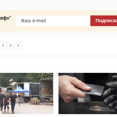
инфо"
Подписа
3
4
5