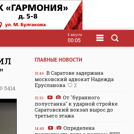
8 августа
00:05
ил
ГЛАВНЫЕ НОВОСТИ
"
В Саратове задержана
15:49
московский адвокат Надежда
Ерусланова
2
5414
От "буранного
15:33
полустанка" к ударной стройке.
Саратовский вокзал вырос до
третьего этажа
Определена
14:48