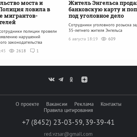
льство моста и
Житель Энгельса прода
Полиция ловила в
банковскую карту и по
е мигрантов-
под уголовное дело
телей
Сотрудники уголовного розыска з
35-летнего жителя Энгельса
 сотрудники полиции провели
ыявлению нарушений
6 августа 18:19
609
ого законодательства
0:45
2618
1
О проекте
Вакансии
Реклама
Контакты
Правила цитирования
+7 (8452) 23-03-59
,
39-39-41
red.vzsar@gmail.com