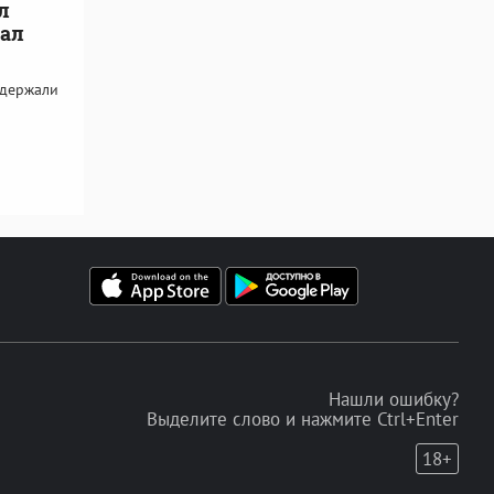
л
пал
адержали
Нашли ошибку?
Выделите слово и нажмите Ctrl+Enter
18+