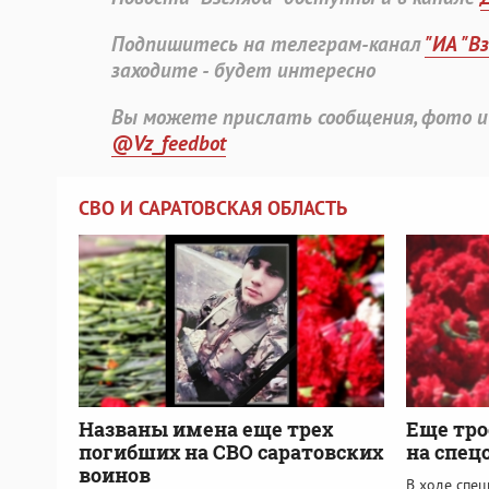
Подпишитесь на телеграм-канал
"ИА "В
заходите - будет интересно
Вы можете прислать сообщения, фото и
@Vz_feedbot
СВО И САРАТОВСКАЯ ОБЛАСТЬ
Названы имена еще трех
Еще тро
погибших на СВО саратовских
на спец
воинов
В ходе спе