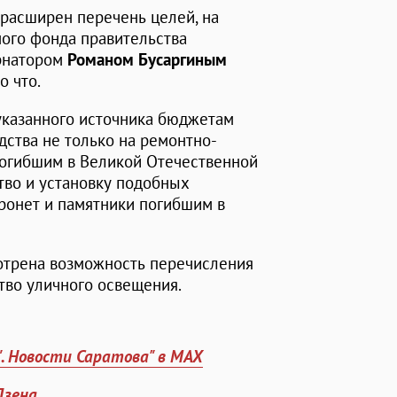
расширен перечень целей, на
ного фонда правительства
ернатором
Романом Бусаргиным
о что.
указанного источника бюджетам
ства не только на ремонтно-
погибшим в Великой Отечественной
ство и установку подобных
ронет и памятники погибшим в
отрена возможность перечисления
тво уличного освещения.
". Новости Саратова" в MAX
Дзена