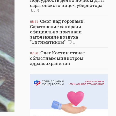
подсудность дела о ночном ДТП
саратовского вице-губернатора
5
Смог над городами.
08:41
Саратовские санврачи
официально признали
загрязнение воздуха
"Ситиматиком"
1
Олег Костин станет
07:50
областным министром
здравоохранения