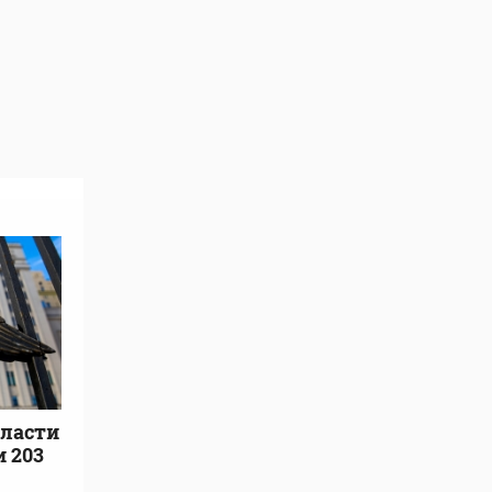
бласти
и 203