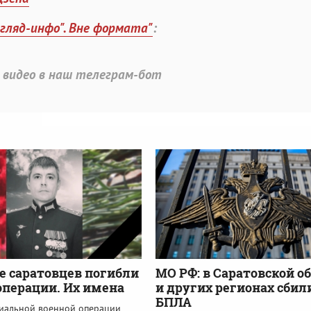
згляд-инфо". Вне формата"
:
 видео в наш телеграм-бот
е саратовцев погибли
МО РФ: в Саратовской о
операции. Их имена
и других регионах сбил
БПЛА
циальной военной операции