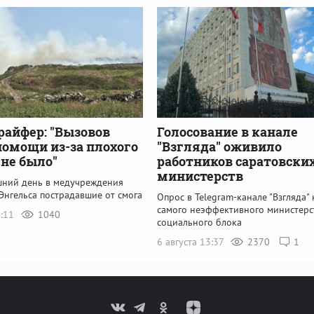
райфер: "Вызовов
Голосование в канале
помощи из-за плохого
"Взгляда" оживило
 не было"
работников саратовски
министерств
шний день в медучреждения
Энгельса пострадавшие от смога
Опрос в Telegram-канале "Взгляда" 
самого неэффективного министерс
5:11
1040
социального блока
6 августа 13:37
2370
1