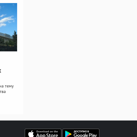
х
на тему
тва