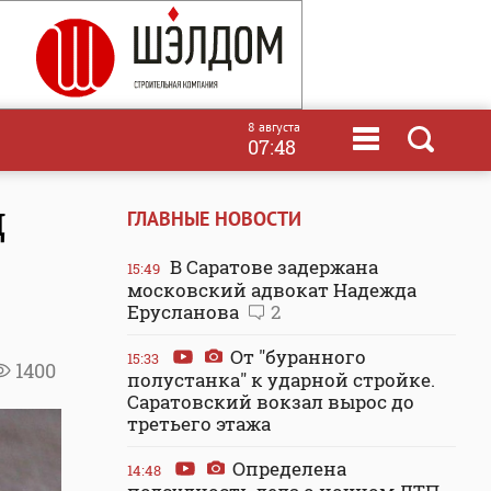
8 августа
07:48
д
ГЛАВНЫЕ НОВОСТИ
В Саратове задержана
15:49
московский адвокат Надежда
Ерусланова
2
От "буранного
15:33
1400
полустанка" к ударной стройке.
Саратовский вокзал вырос до
третьего этажа
Определена
14:48