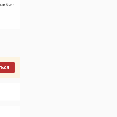
сти были
ться