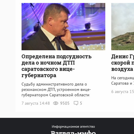
Определена подсудность
Денис Г
дела о ночном ДТП
скорой 
саратовского вице-
воздуха
губернатора
На сегодня
Саратова и 
Судьбу административного дела о
резонансном ДТП, устроенном вице-
6 августа 1
губернатором Саратовской области
7 августа 14:48
9505
5
Информационное агентство