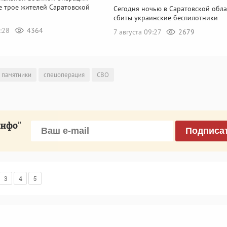
е трое жителей Саратовской
Сегодня ночью в Саратовской обла
сбиты украинские беспилотники
0:28
4364
7 августа 09:27
2679
памятники
спецоперация
СВО
инфо"
Подписа
3
4
5