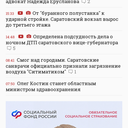
адвокат Надежда Ерусланова
2
От "буранного полустанка" к
15:33
ударной стройке. Саратовский вокзал вырос
до третьего этажа
Определена подсудность дела о
14:48
ночном ДТП саратовского вице-губернатора
5
Смог над городами. Саратовские
08:41
санврачи официально признали загрязнение
воздуха "Ситиматиком"
1
Олег Костин станет областным
07:50
министром здравоохранения