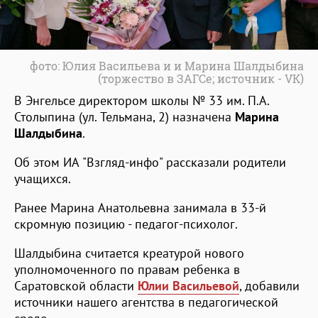
фото: Юлия Васильева и и Марина Шалдыбина
(торжество в ЗАГСе; источник - VK)
В Энгельсе директором школы № 33 им. П.А.
Столыпина (ул. Тельмана, 2) назначена
Марина
Шалдыбина
.
Об этом ИА "Взгляд-инфо" рассказали родители
учащихся.
Ранее Марина Анатольевна занимала в 33-й
скромную позицию - педагог-психолог.
Шалдыбина считается креатурой нового
уполномоченного по правам ребенка в
Саратовской области
Юлии Васильевой
, добавили
источники нашего агентства в педагогической