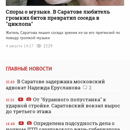
Споры о музыке. В Саратове любитель
громких битов превратил соседа в
"циклопа"
Житель Саратова лишил соседа зрения из-за его претензий по
поводу громкой музыки
4 августа 14:27
2229
ГЛАВНЫЕ НОВОСТИ
В Саратове задержана московский
15:49
адвокат Надежда Ерусланова
2
От "буранного полустанка" к
15:33
ударной стройке. Саратовский вокзал вырос
до третьего этажа
Определена подсудность дела о
14:48
ночном ДТП саратовского вице-губернатора