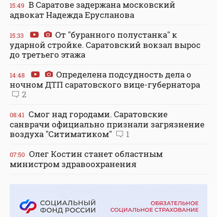
В Саратове задержана московский
15:49
адвокат Надежда Ерусланова
От "буранного полустанка" к
15:33
ударной стройке. Саратовский вокзал вырос
до третьего этажа
Определена подсудность дела о
14:48
ночном ДТП саратовского вице-губернатора
2
Смог над городами. Саратовские
08:41
санврачи официально признали загрязнение
воздуха "Ситиматиком"
1
Олег Костин станет областным
07:50
министром здравоохранения