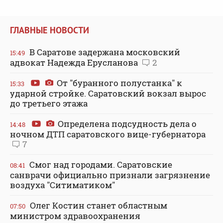
ГЛАВНЫЕ НОВОСТИ
В Саратове задержана московский
15:49
адвокат Надежда Ерусланова
2
От "буранного полустанка" к
15:33
ударной стройке. Саратовский вокзал вырос
до третьего этажа
Определена подсудность дела о
14:48
ночном ДТП саратовского вице-губернатора
7
Смог над городами. Саратовские
08:41
санврачи официально признали загрязнение
воздуха "Ситиматиком"
Олег Костин станет областным
07:50
министром здравоохранения