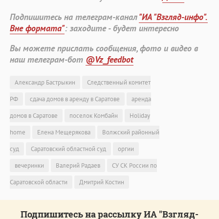
Подпишитесь на телеграм-канал
"ИА "Взгляд-инфо".
Вне формата"
: заходите - будет интересно
Вы можете прислать сообщения, фото и видео в
наш телеграм-бот
@Vz_feedbot
Александр Бастрыкин
Следственный комитет
РФ
сдача домов в аренду в Саратове
аренда
домов в Саратове
поселок Комбайн
Holiday
home
Елена Мещерякова
Волжский районный
суд
Саратовский областной суд
оргии
вечеринки
Валерий Радаев
СУ СК России по
Саратовской области
Дмитрий Костин
Подпишитесь на рассылку ИА "Взгляд-