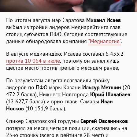
По итогам августа мэр Саратова
Михаил Исаев
выбыл из тройки лидеров медиарейтинга глав
столиц субъектов ПФО. Сегодня соответствующие
данные обнародовала компания
"Медиалогия"
.
В августе медиаиндекс Исаева составил 6 455,2
против 10 064 в июле
, поэтому он занял лишь
шестое место против третьего месяцем ранее.
По результатам августа возглавили тройку
лидеров по ПФО мэры Казани
Ильсур Метшин
(20
472,2 балла), Нижнего Новгорода
Юрий Шалабаев
(12 627,7 балла) и врио главы Самары
Иван
Носков
(10 151,9 балла).
Спикер Саратовской гордумы
Сергей Овсянников
потерял за месяц четыре позиции, скатившись на
25-ю строчку (всего в рейтинге 28 мест) и