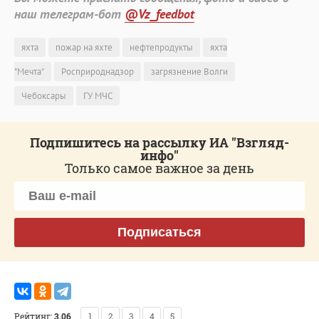
наш телеграм-бот
@Vz_feedbot
яхта
пожар на яхте
нефтепродукты
яхта
"Мечта"
Росприроднадзор
загрязнение Волги
Чебоксары
ГУ МЧС
Подпишитесь на рассылку ИА "Взгляд-
инфо"
Только самое важное за день
Подписаться
Рейтинг:
3.06
1
2
3
4
5