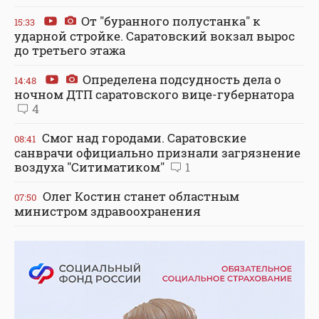
От "буранного полустанка" к
15:33
ударной стройке. Саратовский вокзал вырос
до третьего этажа
Определена подсудность дела о
14:48
ночном ДТП саратовского вице-губернатора
4
Смог над городами. Саратовские
08:41
санврачи официально признали загрязнение
воздуха "Ситиматиком"
1
Олег Костин станет областным
07:50
министром здравоохранения