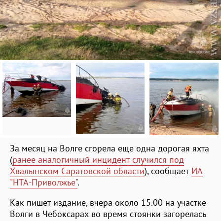
За месяц на Волге сгорела еще одна дорогая яхта
(
ранее аналогичный инцидент случился под
Хвалынском Саратовской области
), сообщает
ИА
"НТА-Приволжье"
.
Как пишет издание, вчера около 15.00 на участке
Волги в Чебоксарах во время стоянки загорелась