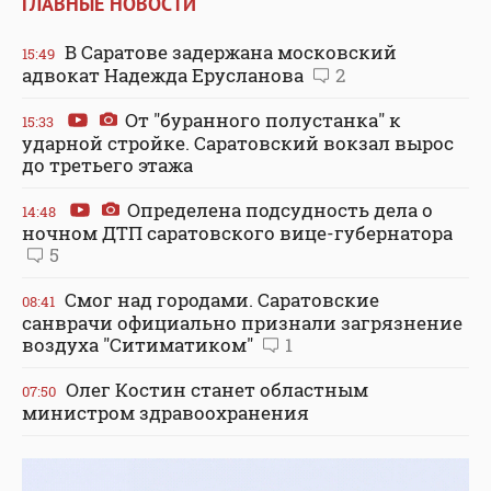
ГЛАВНЫЕ НОВОСТИ
В Саратове задержана московский
15:49
адвокат Надежда Ерусланова
2
От "буранного полустанка" к
15:33
ударной стройке. Саратовский вокзал вырос
до третьего этажа
Определена подсудность дела о
14:48
ночном ДТП саратовского вице-губернатора
5
Смог над городами. Саратовские
08:41
санврачи официально признали загрязнение
воздуха "Ситиматиком"
1
Олег Костин станет областным
07:50
министром здравоохранения