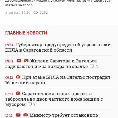
Двусмысленная ситуация с участием жены заставила саратовца
взяться за топор
5 августа 16:10
3262
ГЛАВНЫЕ НОВОСТИ
Губернатор предупредил об угрозе атаки
09:54
БПЛА в Саратовской области
Жители Саратова и Энгельса
09:41
задыхаются из-за пожара на свалке
4
При атаке БПЛА на Энгельс пострадал
09:12
16-летний парень
Саратовчанка в знак протеста
07:51
забросила во двор частного дома мешки с
мусором
7
Министр требует остановить
15:15