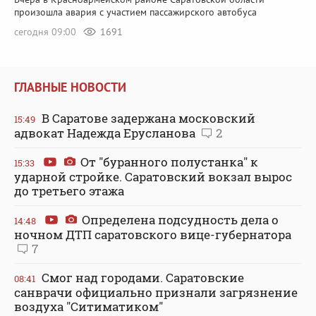
произошла авария с участием пассажирского автобуса
сегодня 09:00
1691
ГЛАВНЫЕ НОВОСТИ
В Саратове задержана московский
15:49
адвокат Надежда Ерусланова
2
От "буранного полустанка" к
15:33
ударной стройке. Саратовский вокзал вырос
до третьего этажа
Определена подсудность дела о
14:48
ночном ДТП саратовского вице-губернатора
7
Смог над городами. Саратовские
08:41
санврачи официально признали загрязнение
воздуха "Ситиматиком"