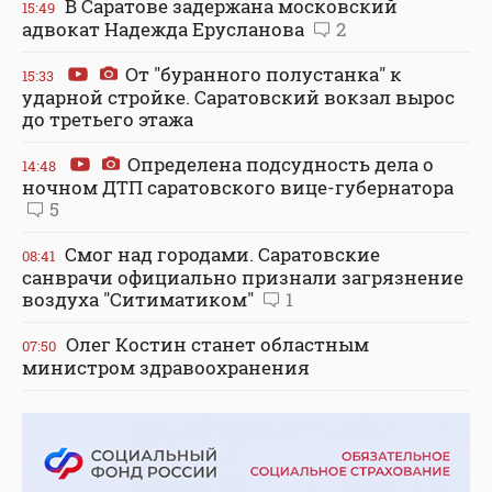
В Саратове задержана московский
15:49
адвокат Надежда Ерусланова
2
От "буранного полустанка" к
15:33
ударной стройке. Саратовский вокзал вырос
до третьего этажа
Определена подсудность дела о
14:48
ночном ДТП саратовского вице-губернатора
5
Смог над городами. Саратовские
08:41
санврачи официально признали загрязнение
воздуха "Ситиматиком"
1
Олег Костин станет областным
07:50
министром здравоохранения