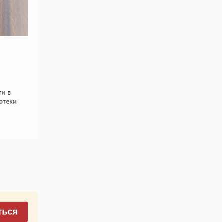
ти в
отеки
ться