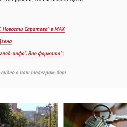
". Новости Саратова" в MAX
Дзена
згляд-инфо". Вне формата"
:
 видео в наш телеграм-бот