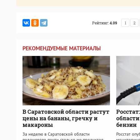
Рейтинг:
4.09
1
2
РЕКОМЕНДУЕМЫЕ МАТЕРИАЛЫ
В Саратовской области растут
Росстат
цены на бананы, гречку и
области
макароны
бензин
За неделю в Саратовской области
Росстат оп
подешевело почти столько же продуктов
мониторинг