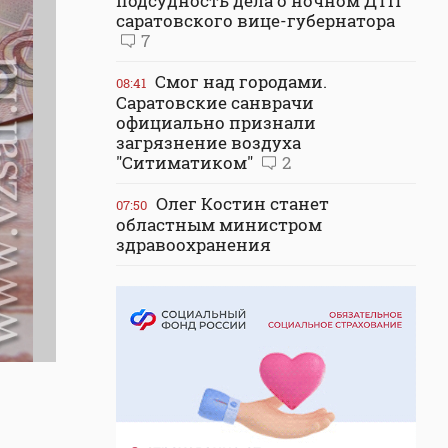
подсудность дела о ночном ДТП
саратовского вице-губернатора
7
Смог над городами.
08:41
Саратовские санврачи
официально признали
загрязнение воздуха
"Ситиматиком"
2
Олег Костин станет
07:50
областным министром
здравоохранения