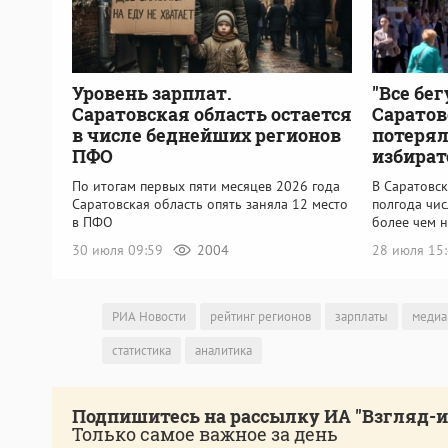
Уровень зарплат.
"Все бег
Саратовская область остается
Саратов
в числе беднейших регионов
потерял
ПФО
избират
По итогам первых пяти месяцев 2026 года
В Саратовск
Саратовская область опять заняла 12 место
полгода чи
в ПФО
более чем н
30 июля 09:59
2004
28 июля 15
РИА Новости
рейтинг регионов
зарплаты
медиа
статистика
аналитика
Подпишитесь на рассылку ИА "Взгляд-
Только самое важное за день