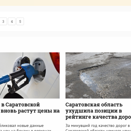
3
4
5
: в Саратовской
Саратовская область
 вновь растут цены на
ухудшила позиции в
рейтинге качества доро
убликовал новые данные
За минувший год качество дорог в
а цен на бензин в регионах
Саратовской области немного улу