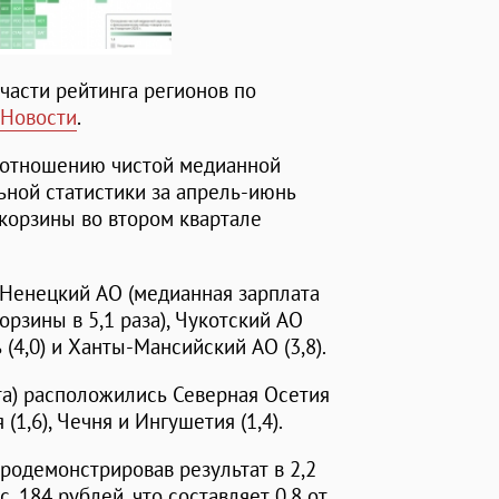
части рейтинга регионов по
Новости
.
 отношению чистой медианной
ьной статистики за апрель-июнь
 корзины во втором квартале
-Ненецкий АО (медианная зарплата
рзины в 5,1 раза), Чукотский АО
 (4,0) и Ханты-Мансийский АО (3,8).
ста) расположились Северная Осетия
(1,6), Чечня и Ингушетия (1,4).
продемонстрировав результат в 2,2
. 184 рублей, что составляет 0,8 от