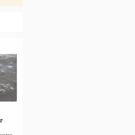
г
чшилось