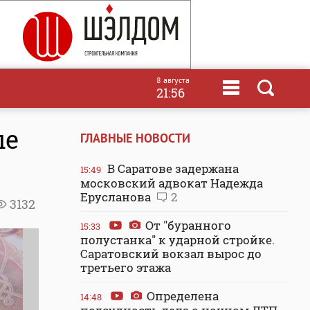
8 августа
21:56
ые
ГЛАВНЫЕ НОВОСТИ
В Саратове задержана
15:49
московский адвокат Надежда
Ерусланова
2
3132
От "буранного
15:33
полустанка" к ударной стройке.
Саратовский вокзал вырос до
третьего этажа
Определена
14:48