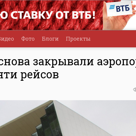
Видео
Фото
Блоги
Проекты
снова закрывали аэропо
яти рейсов