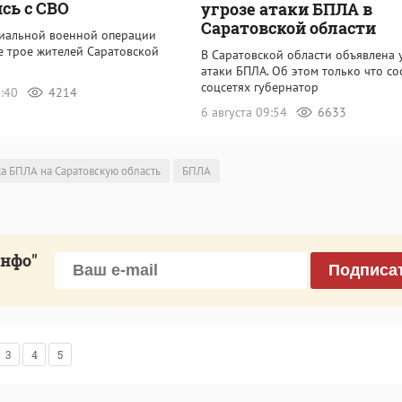
сь с СВО
угрозе атаки БПЛА в
Саратовской области
циальной военной операции
е трое жителей Саратовской
В Саратовской области объявлена 
атаки БПЛА. Об этом только что с
соцсетях губернатор
0:40
4214
6 августа 09:54
6633
ка БПЛА на Саратовскую область
БПЛА
инфо"
Подписа
3
4
5