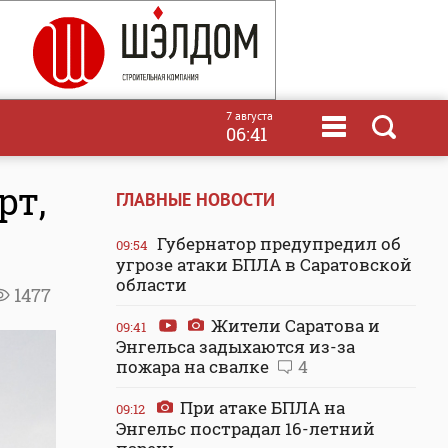
7 августа
06:41
рт,
ГЛАВНЫЕ НОВОСТИ
Губернатор предупредил об
09:54
угрозе атаки БПЛА в Саратовской
области
1477
Жители Саратова и
09:41
Энгельса задыхаются из-за
пожара на свалке
4
При атаке БПЛА на
09:12
Энгельс пострадал 16-летний