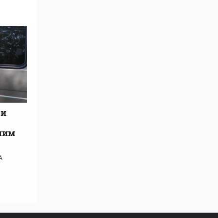
 и
шим
А