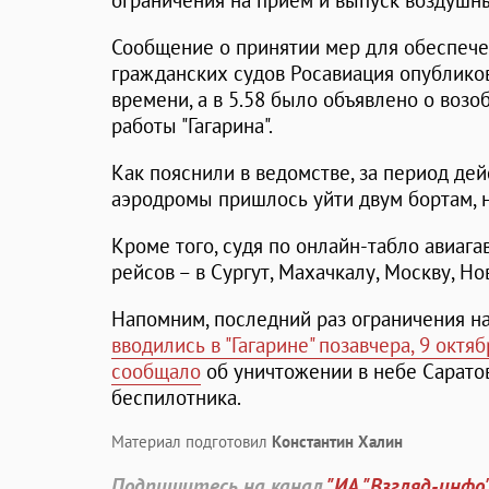
ограничения на прием и выпуск воздушны
Сообщение о принятии мер для обеспече
гражданских судов Росавиация опубликов
времени, а в 5.58 было объявлено о воз
работы "Гагарина".
Как пояснили в ведомстве, за период де
аэродромы пришлось уйти двум бортам, 
Кроме того, судя по онлайн-табло авиага
рейсов – в Сургут, Махачкалу, Москву, Н
Напомним, последний раз ограничения н
вводились в "Гагарине" позавчера, 9 октяб
сообщало
об уничтожении в небе Сарато
беспилотника.
Материал подготовил
Константин Халин
Подпишитесь на канал
"ИА "Взгляд-инфо