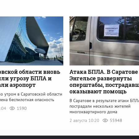
овской области вновь
Атака БПЛА. В Саратове
ли угрозу БПЛА и
Энгельсе развернуты
ли аэропорт
оперштабы, пострадав
оказывают помощь
но утром в Саратовской области
лена беспилотная опасность
В Саратове в результате атаки БПЛ
пострадали несколько жителей
8:04
1590
многоквартирного дома
2 августа 10:20
55948