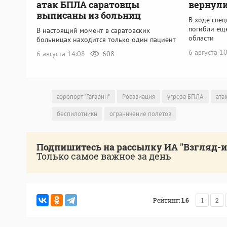
атак БПЛА саратовцы
вернули
выписаны из больниц
В ходе спе
погибли ещ
В настоящий момент в саратовских
области
больницах находится только один пациент
6 августа 1
6 августа 14:08
608
аэропорт "Гагарин"
Росавиация
угроза БПЛА
ата
беспилотники
ограничение полетов
Подпишитесь на рассылку ИА "Взгляд-
Только самое важное за день
Рейтинг:
1.6
1
2