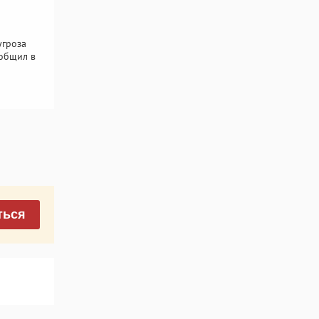
угроза
ообщил в
ться