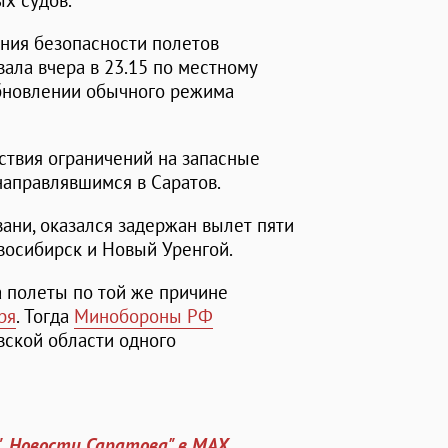
х судов.
ния безопасности полетов
ала вчера в 23.15 по местному
обновлении обычного режима
йствия ограничений на запасные
направлявшимся в Саратов.
вани, оказался задержан вылет пяти
овосибирск и Новый Уренгой.
а полеты по той же причине
ря
. Тогда
Минобороны РФ
вской области одного
". Новости Саратова" в MAX