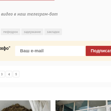
 видео в наш телеграм-бот
мефедрон
задержание
закладки
инфо"
Подписа
3
4
5