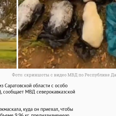
Фото: скриншоты с видео МВД по Республике Д
из Саратовской области с особо
г), сообщает МВД северокавказской
кмаскала, куда он приехал, чтобы
бъеме 9,96 кг, предназначенную