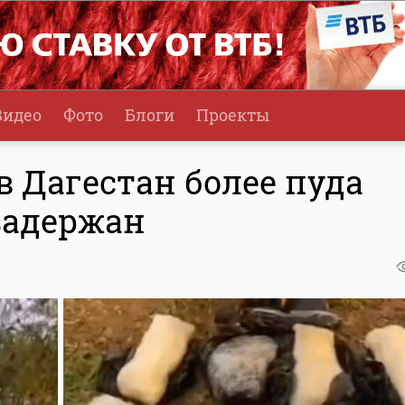
Видео
Фото
Блоги
Проекты
в Дагестан более пуда
задержан