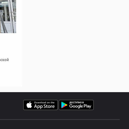
вской