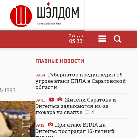
7 августа
05:33
ГЛАВНЫЕ НОВОСТИ
Губернатор предупредил об
09:54
угрозе атаки БПЛА в Саратовской
области
1893
Жители Саратова и
09:41
Энгельса задыхаются из-за
пожара на свалке
4
При атаке БПЛА на
09:12
Энгельс пострадал 16-летний