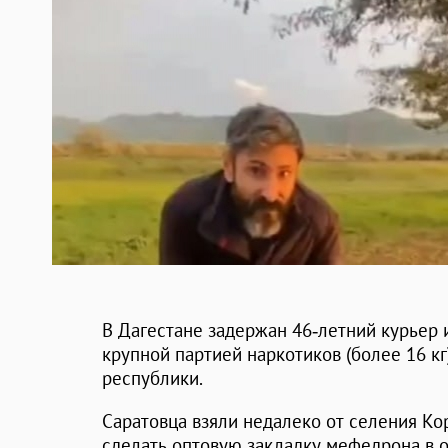
В Дагестане задержан 46‑летний курьер 
крупной партией наркотиков (более 16 к
республики.
Саратовца взяли недалеко от селения Кор
сделать оптовую закладку мефедрона в о