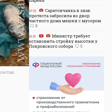
парень
Саратовчанка в знак
07:51
протеста забросила во двор
частного дома мешки с мусором
8
Министр требует
15:15
остановить стройку высотки у
Покровского собора
5
агестан