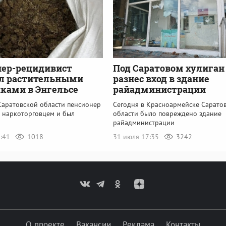
нер-рецидивист
Под Саратовом хулиган
ал растительными
разнес вход в здание
ками в Энгельсе
райадминистрации
Саратовской области пенсионер
Сегодня в Красноармейске Сарато
ь наркоторговцем и был
области было повреждено здание
райадминистрации
8:41
1018
31 июля 17:35
3242
О проекте
Вакансии
Реклама
Контакты