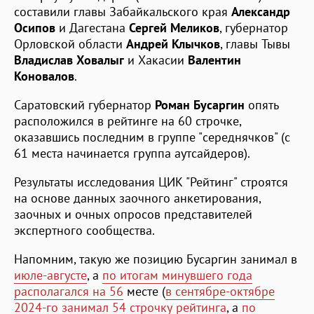
составили главы Забайкальского края
Александр
Осипов
и Дагестана
Сергей Меликов
, губернатор
Орловской области
Андрей Клычков
, главы Тывы
Владислав Ховалыг
и Хакасии
Валентин
Коновалов
.
Саратовский губернатор
Роман Бусаргин
опять
расположился в рейтинге на 60 строчке,
оказавшись последним в группе "середнячков" (с
61 места начинается группа аутсайдеров).
Результаты исследования ЦИК "Рейтинг" строятся
на основе данных заочного анкетирования,
заочных и очных опросов представителей
экспертного сообщества.
Напомним, такую же позицию Бусаргин занимал в
июле-августе
, а
по итогам минувшего года
располагался на 56
месте (
в сентябре-октябре
2024-го занимал 54 строчку рейтинга
, а
по