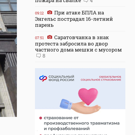
пожара на свалке
4
При атаке БПЛА на
09:12
Энгельс пострадал 16-летний
парень
Саратовчанка в знак
07:51
протеста забросила во двор
частного дома мешки с мусором
8