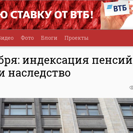
Видео
Фото
Блоги
Проекты
бря: индексация пенсий
и наследство