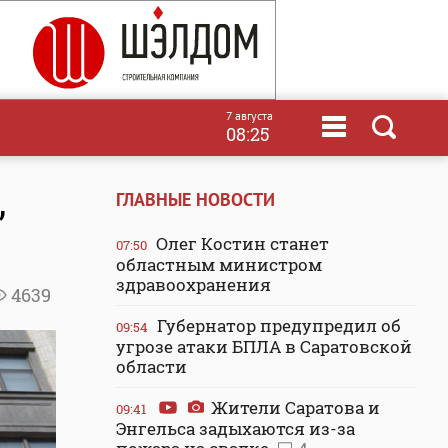
7 августа
08:25
,
ГЛАВНЫЕ НОВОСТИ
Олег Костин станет
07:50
областным министром
здравоохранения
4639
Губернатор предупредил об
09:54
угрозе атаки БПЛА в Саратовской
области
Жители Саратова и
09:41
Энгельса задыхаются из-за