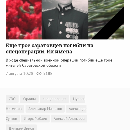
Еще трое саратовцев погибли на
спецоперации. Их имена
В ходе специальной военной операции погибли еще трое
жителей Саратовской области
7 августа 10:28
5188
СВО
Украина
спецоперация
Нурлан
Нигметов
Александр Машетов
Александр
Сучков
Игорь Рыбаев
Алексей Алатырев
Дмитрий Зинов