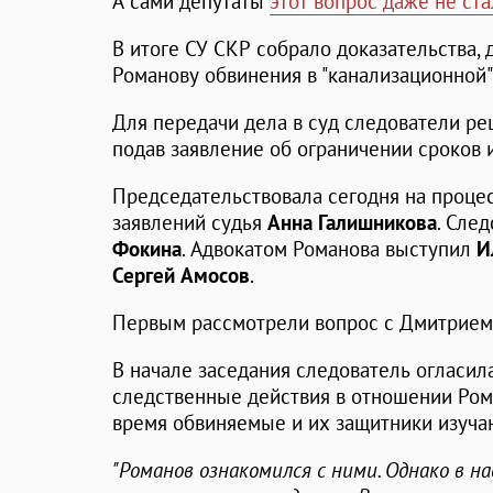
А сами депутаты
этот вопрос даже не ст
В итоге СУ СКР собрало доказательства,
Романову обвинения в "канализационной"
Для передачи дела в суд следователи р
подав заявление об ограничении сроков 
Председательствовала сегодня на проце
заявлений судья
Анна Галишникова
. Сле
Фокина
. Адвокатом Романова выступил
И
Сергей Амосов
.
Первым рассмотрели вопрос с Дмитрием
В начале заседания следователь огласила
следственные действия в отношении Ром
время обвиняемые и их защитники изуча
"Романов ознакомился с ними. Однако в 