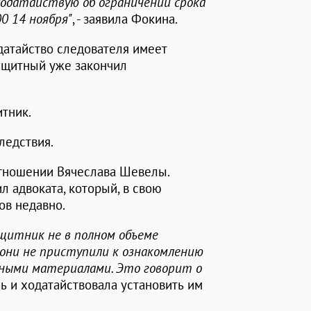
, ходатайствую об ограничении срока
0 14 ноября"
, - заявила Фокина.
датайство следователя имеет
защитный уже закончил
итник.
ледствия.
отношении Вячеслава Шевелы.
 адвоката, который, в свою
ов недавно.
ащитник не в полном объеме
 они не приступили к ознакомлению
ными материалами. Это говорит о
ель и ходатайствовала установить им