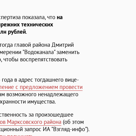
пертиза показала, что
на
прежних технических
млн рублей
.
тогда главой района Дмитрий
мерении "Водоканала" заменить
о, чтобы воспрепятствовать
 года в адрес тогдашнего вице-
ление с предложением провести
ам возможного ненадлежащего
охранности имущества.
тственность за произошедшее
ов Марксовского района
(об этом
кционный запрос ИА "Взгляд-инфо").