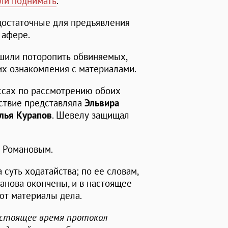
али поднимать
.
 достаточные для предъявления
 афере.
ешили поторопить обвиняемых,
их ознакомления с материалами.
ссах по рассмотрению обоих
дствие представляла
Эльвира
лья Курапов
. Шевелу защищал
 Романовым.
 суть ходатайства; по ее словам,
анова окончены, и в настоящее
ют материалы дела.
настоящее время протокол