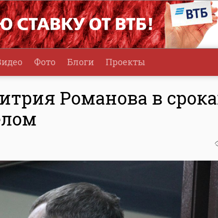
Видео
Фото
Блоги
Проекты
итрия Романова в срока
елом