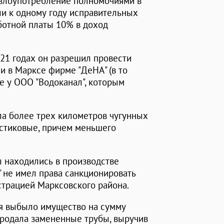
 (злоупотребление полномочиями в
ли к одному году исправительных
ботной платы 10% в доход
021 годах он разрешил провести
и в Марксе фирме "ДеНА" (в то
е у ООО "Водоканал", которым
ла более трех километров чугунных
астиковые, причем меньшего
ы находились в производстве
" не имел права санкционировать
страцией Марксовского района.
ия выбыло имущество на сумму
продала замененные трубы, выручив