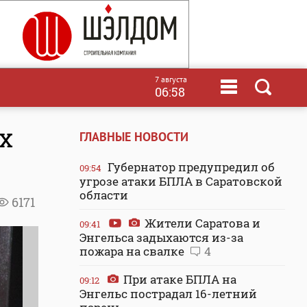
7 августа
06:58
х
ГЛАВНЫЕ НОВОСТИ
Губернатор предупредил об
09:54
угрозе атаки БПЛА в Саратовской
области
6171
Жители Саратова и
09:41
Энгельса задыхаются из-за
пожара на свалке
4
При атаке БПЛА на
09:12
Энгельс пострадал 16-летний