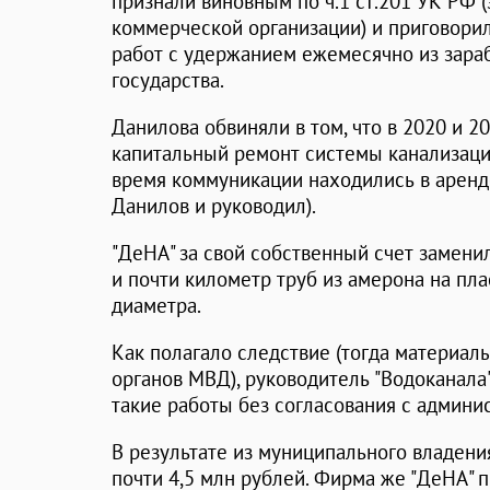
признали виновным по ч.1 ст.201 УК РФ
коммерческой организации) и приговори
работ с удержанием ежемесячно из зара
государства.
Данилова обвиняли в том, что в 2020 и 2
капитальный ремонт системы канализаци
время коммуникации находились в аренд
Данилов и руководил).
"ДеНА" за свой собственный счет замени
и почти километр труб из амерона на пл
диаметра.
Как полагало следствие (тогда материал
органов МВД), руководитель "Водоканала
такие работы без согласования с админи
В результате из муниципального владен
почти 4,5 млн рублей. Фирма же "ДеНА" 