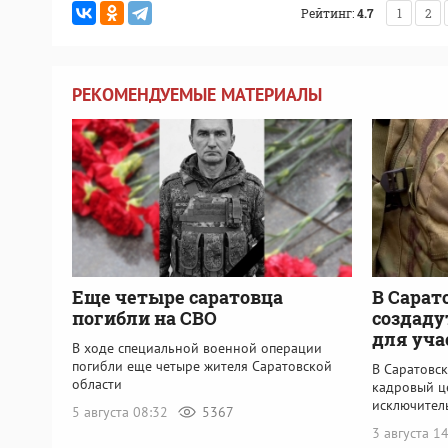
Рейтинг:
4.7
1
2
РЕКОМЕНДУЕМЫЕ МАТЕРИАЛЫ
Еще четыре саратовца
В Сарат
погибли на СВО
создаду
для уча
В ходе специальной военной операции
погибли еще четыре жителя Саратовской
В Саратовс
области
кадровый ц
исключител
5 августа 08:32
5367
3 августа 1