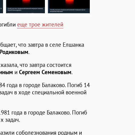
погибли
еще трое жителей
щает, что завтра в селе Елшанка
 Родиковым
.
азала, что завтра состоится
тиным
и
Сергеем Семеновым
.
4 года в городе Балаково. Погиб 14
задач в ходе специальной военной
981 года в городе Балаково. Погиб
х задач.
разили соболезнования родным и