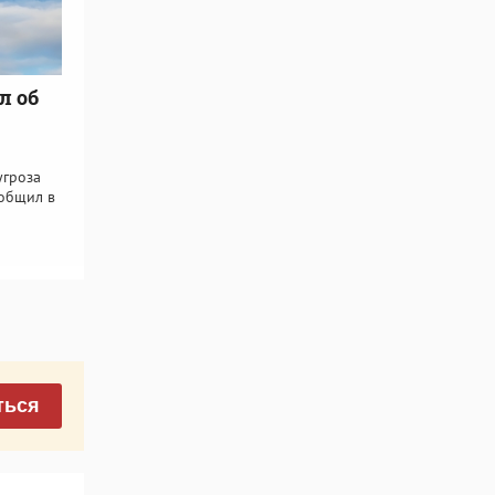
л об
угроза
ообщил в
ться