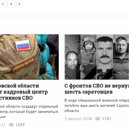
3
4
5
овской области
С фронтов СВО не верну
т кадровый центр
шесть саратовцев
стников СВО
В ходе специальной военной опер
погибли еще шесть жителей Сарат
кой области создадут отдельный
области
ентр, который будет заниматься
ьно
3 августа 10:08
5785
4:31
1689