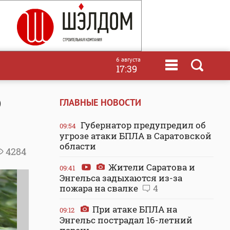
6 августа
17:39
О
ГЛАВНЫЕ НОВОСТИ
Губернатор предупредил об
09:54
угрозе атаки БПЛА в Саратовской
области
4284
Жители Саратова и
09:41
Энгельса задыхаются из-за
пожара на свалке
4
При атаке БПЛА на
09:12
Энгельс пострадал 16-летний