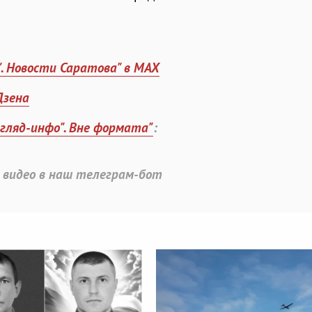
". Новости Саратова" в MAX
Дзена
згляд-инфо". Вне формата"
:
 видео в наш телеграм-бот