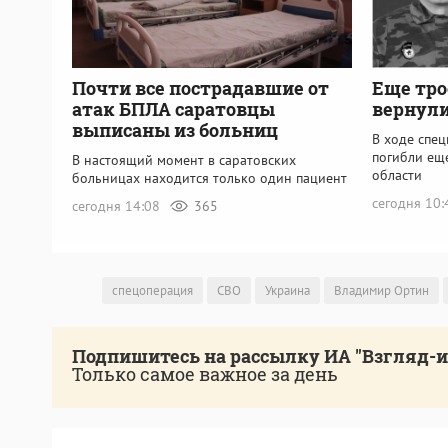
Почти все пострадавшие от
Еще тро
атак БПЛА саратовцы
вернули
выписаны из больниц
В ходе спе
погибли ещ
В настоящий момент в саратовских
области
больницах находится только один пациент
сегодня 10
сегодня 14:08
365
спецоперация
СВО
Украина
Владимир Ортин
Подпишитесь на рассылку ИА "Взгляд-
Только самое важное за день