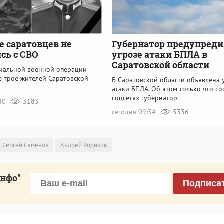
е саратовцев не
Губернатор предупреди
сь с СВО
угрозе атаки БПЛА в
Саратовской области
циальной военной операции
е трое жителей Саратовской
В Саратовской области объявлена 
атаки БПЛА. Об этом только что с
соцсетях губернатор
:40
3183
сегодня 09:54
5336
Сергей Семенов
Андрей Родиков
инфо"
Подписа