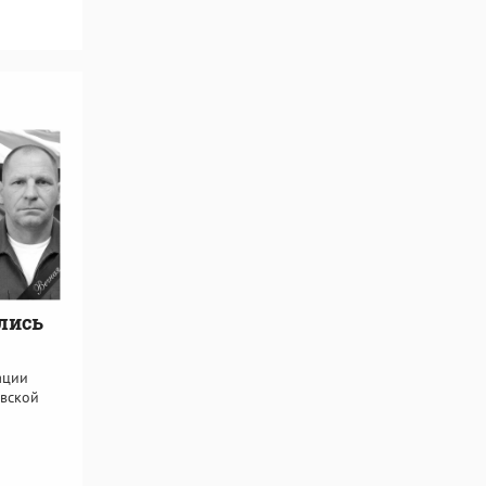
лись
ации
овской