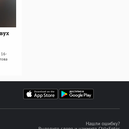
двух
 16-
това
Нашли ошибку?
Выделите слово и нажмите Ctrl+Enter