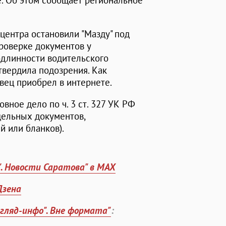
. Об этом сообщает региональное
центра остановили "Мазду" под
роверке документов у
одлинности водительского
твердила подозрения. Как
вец приобрел в интернете.
вное дело по ч. 3 ст. 327 УК РФ
дельных документов,
й или бланков).
". Новости Саратова" в MAX
Дзена
згляд-инфо". Вне формата"
: