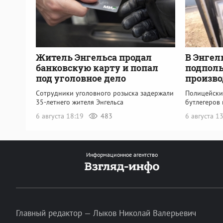
Житель Энгельса продал
В Энгел
банковскую карту и попал
подполь
под уголовное дело
произво
Сотрудники уголовного розыска задержали
Полицейски
35-летнего жителя Энгельса
бутлегеров 
6 августа 18:19
483
6 августа 1
Информационное агентство
Главный редактор — Лыков Николай Валерьевич