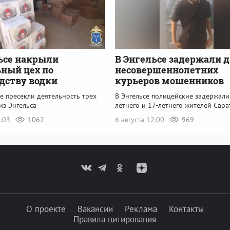
ьсе накрыли
В Энгельсе задержали 
ный цех по
несовершеннолетних
дству водки
курьеров мошенников
е пресекли деятельность трех
В Энгельсе полицейские задержали
из Энгельса
летнего и 17-летнего жителей Сара
3:03
1062
6 августа 12:00
969
О проекте
Вакансии
Реклама
Контакты
Правила цитирования