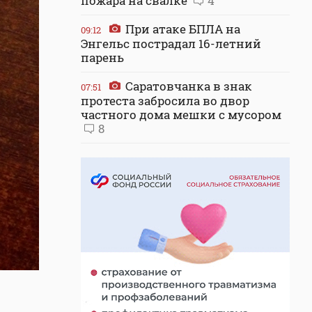
пожара на свалке
4
При атаке БПЛА на
09:12
Энгельс пострадал 16-летний
парень
Саратовчанка в знак
07:51
протеста забросила во двор
частного дома мешки с мусором
8