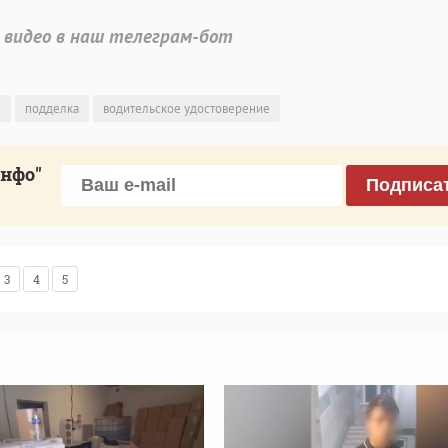
 видео в наш телеграм-бот
ы
подделка
водительское удостоверение
инфо"
Подписа
3
4
5