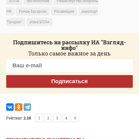
БПЛА
беспилотник
Министерство обороны
РФ
Роман Бусаргин
Росавиация
аэропорт
"Гагарин"
атака БПЛА
Подпишитесь на рассылку ИА "Взгляд-
инфо"
Только самое важное за день
Подписаться
Рейтинг:
2.28
1
2
3
4
5