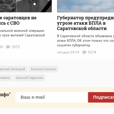
е саратовцев не
Губернатор предупреди
сь с СВО
угрозе атаки БПЛА в
Саратовской области
циальной военной операции
е трое жителей Саратовской
В Саратовской области объявлена 
атаки БПЛА. Об этом только что с
соцсетях губернатор
:40
3372
сегодня 09:54
5574
вгений Земецкий
Евгений Синенко
левкин
Евгений Сафронов
инфо"
Подписа