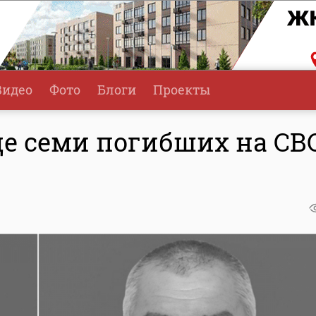
Видео
Фото
Блоги
Проекты
е семи погибших на СВ