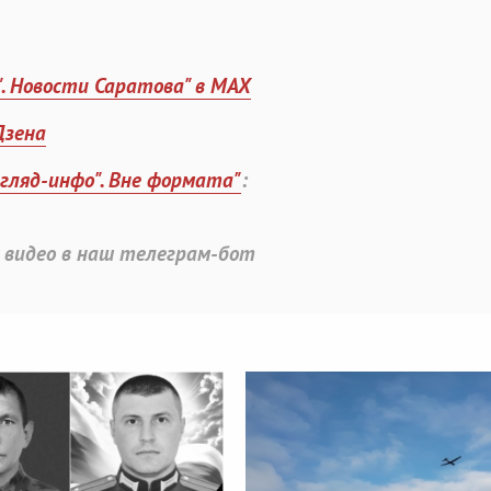
". Новости Саратова" в MAX
Дзена
згляд-инфо". Вне формата"
:
 видео в наш телеграм-бот