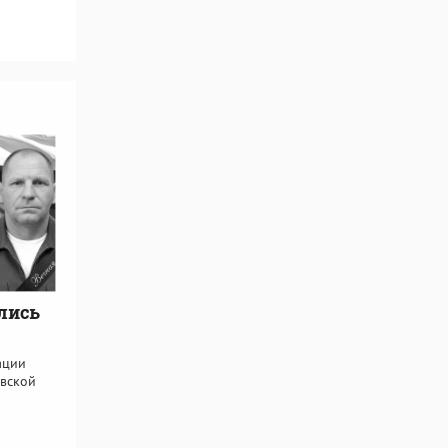
лись
ации
овской