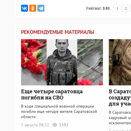
Рейтинг:
3.93
1
2
РЕКОМЕНДУЕМЫЕ МАТЕРИАЛЫ
Еще четыре саратовца
В Сарат
погибли на СВО
создаду
для уча
В ходе специальной военной операции
погибли еще четыре жителя Саратовской
В Саратовс
области
кадровый ц
исключител
5 августа 08:32
5392
3 августа 1