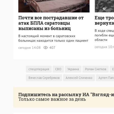
Почти все пострадавшие от
Еще тро
атак БПЛА саратовцы
вернули
выписаны из больниц
В ходе спе
погибли ещ
В настоящий момент в саратовских
области
больницах находится только один пациент
сегодня 10
сегодня 14:08
407
спецоперация
СВО
Украина
Роман Снетков
Е
Вячеслав Серебряков
Алексей Сличенко
Артем Пап
Подпишитесь на рассылку ИА "Взгляд-
Только самое важное за день