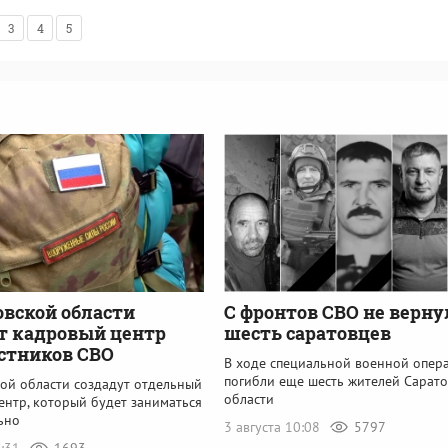
3
4
5
овской области
С фронтов СВО не верну
т кадровый центр
шесть саратовцев
стников СВО
В ходе специальной военной опер
погибли еще шесть жителей Сарат
кой области создадут отдельный
области
ентр, который будет заниматься
ьно
3 августа 10:08
5797
4:31
1693