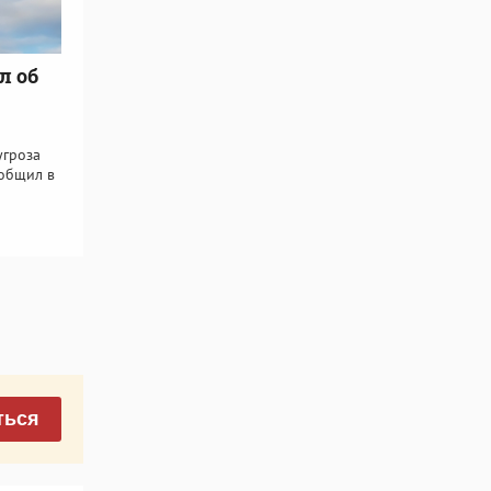
л об
угроза
ообщил в
ться