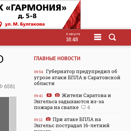
6 августа
18:48
О
ГЛАВНЫЕ НОВОСТИ
Губернатор предупредил об
09:54
угрозе атаки БПЛА в Саратовской
области
6581
Жители Саратова и
09:41
Энгельса задыхаются из-за
пожара на свалке
4
При атаке БПЛА на
09:12
Энгельс пострадал 16-летний