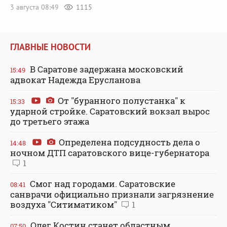
3 августа 08:49
1115
ГЛАВНЫЕ НОВОСТИ
В Саратове задержана московский
15:49
адвокат Надежда Ерусланова
От "буранного полустанка" к
15:33
ударной стройке. Саратовский вокзал вырос
до третьего этажа
Определена подсудность дела о
14:48
ночном ДТП саратовского вице-губернатора
1
Смог над городами. Саратовские
08:41
санврачи официально признали загрязнение
воздуха "Ситиматиком"
1
Олег Костин станет областным
07:50