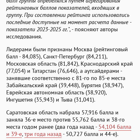
балл группы определялся путем агрегирования
рейтинговых баллов показателей, входящих в
группу. При составлении рейтинга использовались
последние доступные на момент расчета данные -
показатели 2023-2025 гг.
", - поясняют авторы
исследования.
Лидерами были признаны Москва (рейтинговый
балл - 84,085), Санкт-Петербург (84,211),
Московская область (81,842), Краснодарский край
(77,054) и Татарстан (76,646), а аутсайдерами -
занявшие соответственно с 81-го по 85-е места
Забайкальский край (39,448), Бурятия (38,947),
Еврейская автономная область (38,920),
Ингушетия (35,943) и Тыва (31,041).
Саратовская область набрала 57,916 балла и
заняла 36-е место против 55,762 балла и 38-го
места годом ранее (два года назад -
54,104 балла
и 39-е
,
три года назад
- 50,727 балла и 44-е).