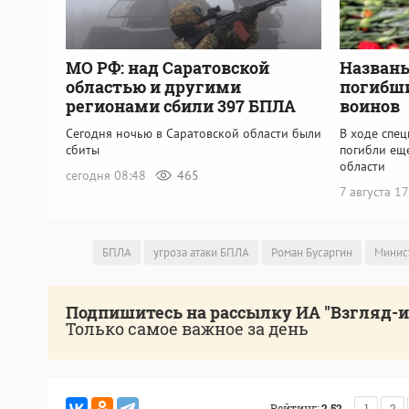
МО РФ: над Саратовской
Названы
областью и другими
погибши
регионами сбили 397 БПЛА
воинов
Сегодня ночью в Саратовской области были
В ходе спе
сбиты
погибли ещ
области
сегодня 08:48
465
7 августа 1
БПЛА
угроза атаки БПЛА
Роман Бусаргин
Минис
Подпишитесь на рассылку ИА "Взгляд-
Только самое важное за день
Рейтинг:
2.52
1
2