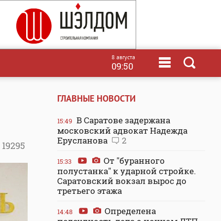
8 августа
09:50
ГЛАВНЫЕ НОВОСТИ
В Саратове задержана
15:49
московский адвокат Надежда
Ерусланова
2
19295
От "буранного
15:33
полустанка" к ударной стройке.
Саратовский вокзал вырос до
третьего этажа
Определена
14:48