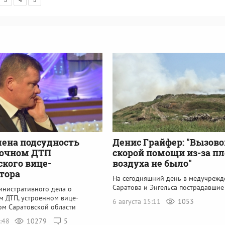
ена подсудность
Денис Грайфер: "Вызово
ночном ДТП
скорой помощи из-за пл
ского вице-
воздуха не было"
тора
На сегодняшний день в медучрежд
Саратова и Энгельса пострадавшие
инистративного дела о
м ДТП, устроенном вице-
6 августа 15:11
1053
ом Саратовской области
4:48
10279
5