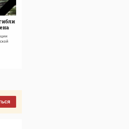
огибли
мена
ации
вской
ться