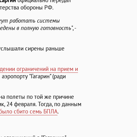
саргин
официально передал
терства обороны РФ.
огут работать системы
ведены в полную готовность
", -
 услышали сирены раньше
едении ограничений на прием и
аэропорту "Гагарин" (ради
на полеты по той же причине
к, 24 февраля. Тогда, по данным
 было сбито семь БПЛА
.