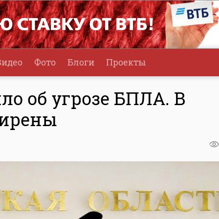
Видео
Фото
Блоги
Проекты
о об угрозе БПЛА. В
сирены