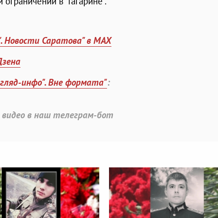
 ограничений в "Гагарине".
". Новости Саратова" в MAX
Дзена
згляд-инфо". Вне формата"
:
 видео в наш телеграм-бот