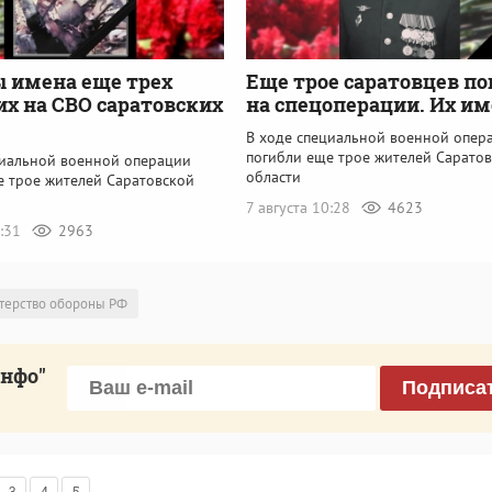
 имена еще трех
Еще трое саратовцев п
х на СВО саратовских
на спецоперации. Их и
В ходе специальной военной опер
погибли еще трое жителей Сарато
циальной военной операции
области
е трое жителей Саратовской
7 августа 10:28
4623
7:31
2963
терство обороны РФ
инфо"
Подписа
3
4
5