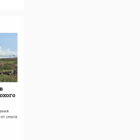
в
охого
ения
 от смога