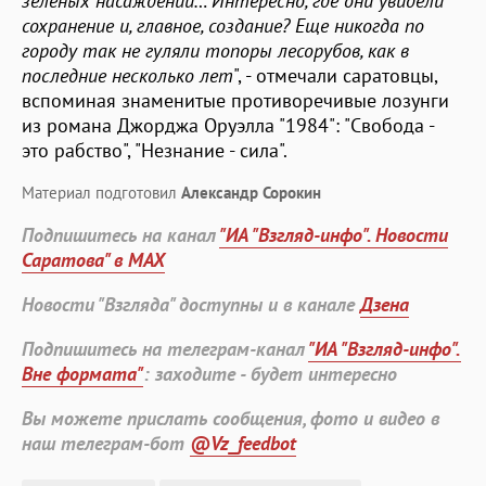
зеленых насаждений… Интересно, где они увидели
сохранение и, главное, создание? Еще никогда по
городу так не гуляли топоры лесорубов, как в
последние несколько лет
", - отмечали саратовцы,
вспоминая знаменитые противоречивые лозунги
из романа Джорджа Оруэлла "1984": "Свобода -
это рабство", "Незнание - сила".
Материал подготовил
Александр Сорокин
Подпишитесь на канал
"ИА "Взгляд-инфо". Новости
Саратова" в MAX
Новости "Взгляда" доступны и в канале
Дзена
Подпишитесь на телеграм-канал
"ИА "Взгляд-инфо".
Вне формата"
: заходите - будет интересно
Вы можете прислать сообщения, фото и видео в
наш телеграм-бот
@Vz_feedbot