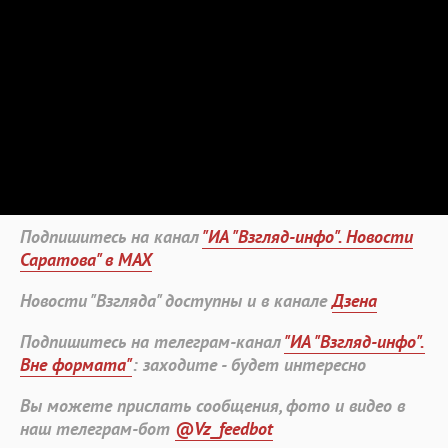
Подпишитесь на канал
"ИА "Взгляд-инфо". Новости
Саратова" в MAX
Новости "Взгляда" доступны и в канале
Дзена
Подпишитесь на телеграм-канал
"ИА "Взгляд-инфо".
Вне формата"
: заходите - будет интересно
Вы можете прислать сообщения, фото и видео в
наш телеграм-бот
@Vz_feedbot